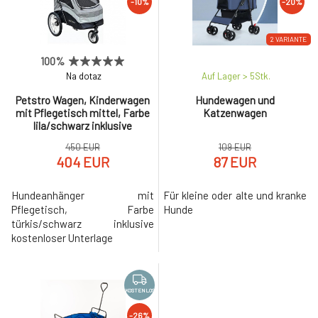
-10%
-20%
2 VARIANTE
100%
Na dotaz
Auf Lager > 5
Stk.
Petstro Wagen, Kinderwagen
Hundewagen und
mit Pflegetisch mittel, Farbe
Katzenwagen
lila/schwarz inklusive
Pflegetisch
450 EUR
109 EUR
404 EUR
87 EUR
Hundeanhänger mit
Für kleine oder alte und kranke
Pflegetisch, Farbe
Hunde
türkis/schwarz inklusive
kostenloser Unterlage
KOSTENLOS
-26%