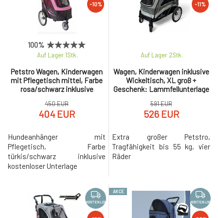
-10%
-11%
100%
Auf Lager 1
Stk.
Auf Lager 2
Stk.
Petstro Wagen, Kinderwagen
Wagen, Kinderwagen inklusive
mit Pflegetisch mittel, Farbe
Wickeltisch, XL groß +
rosa/schwarz inklusive
Geschenk: Lammfellunterlage
Pflegetisch
kostenlos
450 EUR
591 EUR
404 EUR
526 EUR
Hundeanhänger mit
Extra großer Petstro,
Pflegetisch, Farbe
Tragfähigkeit bis 55 kg, vier
türkis/schwarz inklusive
Räder
kostenloser Unterlage
AKCE
KOSTENLOS
KOSTENLOS