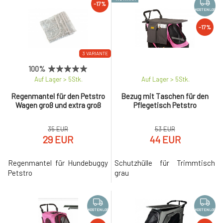
-17%
KOSTENLOS
-17%
3 VARIANTE
100%
Auf Lager > 5
Stk.
Auf Lager > 5
Stk.
Regenmantel für den Petstro
Bezug mit Taschen für den
Wagen groß und extra groß
Pflegetisch Petstro
35 EUR
53 EUR
29 EUR
44 EUR
Regenmantel für Hundebuggy
Schutzhülle für Trimmtisch
Petstro
grau
KOSTENLOS
KOSTENLOS