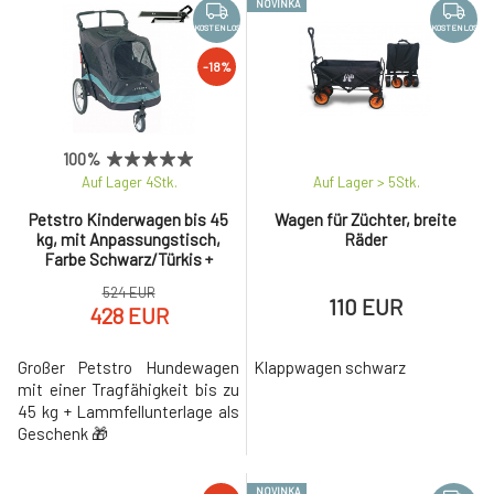
NOVINKA
KOSTENLOS
KOSTENLOS
-18%
100%
Auf Lager 4
Stk.
Auf Lager > 5
Stk.
Petstro Kinderwagen bis 45
Wagen für Züchter, breite
kg, mit Anpassungstisch,
Räder
Farbe Schwarz/Türkis +
kostenlose Unterlage
524 EUR
110 EUR
428 EUR
Großer Petstro Hundewagen
Klappwagen schwarz
mit einer Tragfähigkeit bis zu
45 kg + Lammfellunterlage als
Geschenk 🎁
NOVINKA