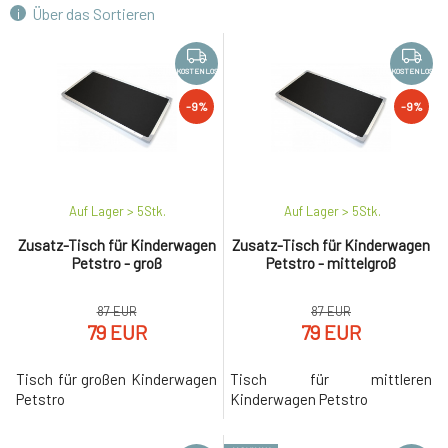
Über das Sortieren
Bezug mit Taschen für den Pflegetisch
-17%
8.
Petstro
44 EUR
KOSTENLOS
KOSTENLOS
KOSTENLOS
Zusatz-Tisch für Kinderwagen Petstro -
-9%
-9%
-9%
9.
mittelgroß
79 EUR
KOSTENLOS
Auf Lager > 5
Stk.
Auf Lager > 5
Stk.
Zusatz-Tisch für Kinderwagen
Zusatz-Tisch für Kinderwagen
Petstro - groß
Petstro - mittelgroß
87 EUR
87 EUR
79 EUR
79 EUR
Tisch für großen Kinderwagen
Tisch für mittleren
Petstro
Kinderwagen Petstro