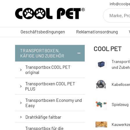
info@coolpe
Geschäftsbedingungen
Reklamationsordnung
COOL PET
TRANSPORTBOXEN,
KÄFIGE UND ZUBEHÖR
Transport
Transportbox COOL PET
und Zubeh
original
Transportboxen COOL PET
Kabelloser
PLUS
Transportboxen Economy und
Spielzeug
Easy
Drahtkäfige faltbar
Kauwerkz
Transportbox für die