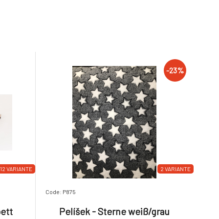
-23%
12 VARIANTE
2 VARIANTE
Code: P875
ett
Pelíšek - Sterne weiß/grau