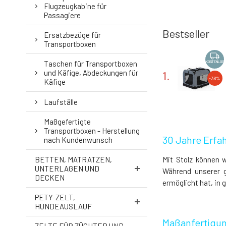
Flugzeugkabine für
Passagiere
Bestseller
Ersatzbezüge für
Transportboxen
Taschen für Transportboxen
KOSTENLOS
und Käfige, Abdeckungen für
1.
-38%
Käfige
Laufställe
Maßgefertigte
KOSTENLOS
Transportboxen - Herstellung
30 Jahre Erfa
4.
nach Kundenwunsch
-14%
BETTEN, MATRATZEN,
Mit Stolz können w
UNTERLAGEN UND
Während unserer g
DECKEN
ermöglicht hat, in 
KOSTENLOS
PETY-ZELT,
7.
HUNDEAUSLAUF
-3%
Maßanfertigun