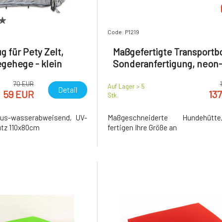
Code: P1219
g für Pety Zelt,
Maßgefertigte Transportb
gehege - klein
Sonderanfertigung, neon
70 EUR
Auf Lager > 5
Detail
59 EUR
13
Stk.
us-wasserabweisend, UV-
Maßgeschneiderte Hundehütt
tz 110x80cm
fertigen Ihre Größe an