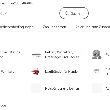
t.eu
+420604844666
Suche
Verkehrsbedingungen
Zahlungsarten
Anleitung zum Zusam
boxen, Käfige
Betten, Matratzen,
Pe
ör
Unterlagen und Decken
Kl
 Ventilator
Laufbänder für Hunde
Hu
Halsbänder und Leinen
Au
euge