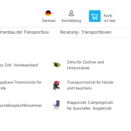
Korb
German
Anmeldung
ist leer
menbau der Transportbox
Beratung - Transportboxen
Zelte für Züchter und
ty-Zelt, Hundeauslauf
Unterstände
appbare Trimmtische für
Transportmittel für Hunde
nde
und Haustiere
Klappstuhl, Campingstuhl,
sstellungskoffernummer
für Aussteller, Angelstuhl
XXL