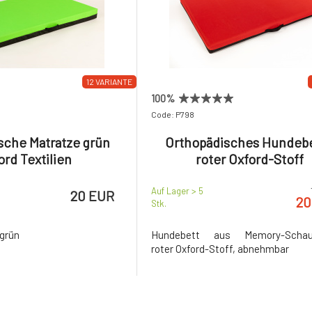
12 VARIANTE
100%
Code: P798
sche Matratze grün
Orthopädisches Hundebe
ord Textilien
roter Oxford-Stoff
Auf Lager > 5
20 EUR
20
Stk.
grün
Hundebett aus Memory-Schau
roter Oxford-Stoff, abnehmbar