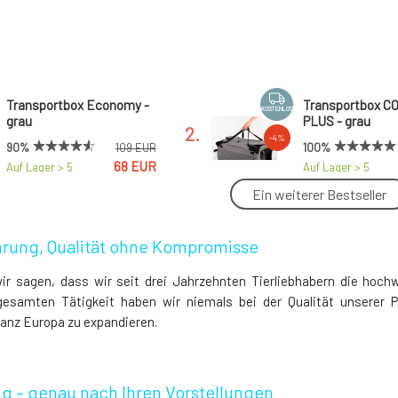
Transportbox Economy -
Transportbox C
KOSTENLOS
grau
PLUS - grau
2.
-4%
90%
100%
109 EUR
68 EUR
Auf Lager > 5
Auf Lager > 5
Stk.
Stk.
Ein weiterer Bestseller
-15%
Transportbox BEIGE
FARBIGE Tasche
COOL PET Plus
mit Griffen für f
hrung, Qualität ohne Kompromisse
5.
Transportboxen
Auf Lager > 5
100%
127 EUR
Stk.
109 EUR
ir sagen, dass wir seit drei Jahrzehnten Tierliebhabern die hochw
Auf Lager > 5
Stk.
esamten Tätigkeit haben wir niemals bei der Qualität unserer 
ganz Europa zu expandieren.
Transportbox COOL PET
Transportbox C
KOSTENLOS
Plus - braun/beige Pfoten
Plus - beige/bra
8.
Pfoten
-3%
Sofort lieferbar
100%
118 EUR
g – genau nach Ihren Vorstellungen
114 EUR
Auf Lager > 5