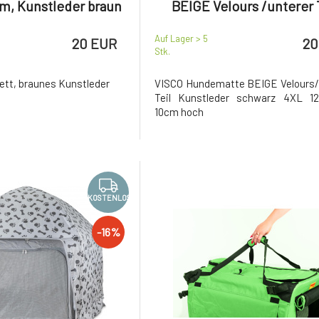
m, Kunstleder braun
BEIGE Velours /unterer 
schwarzes Kunstlede
Auf Lager > 5
20 EUR
20
Stk.
tt, braunes Kunstleder
VISCO Hundematte BEIGE Velours/
Teil Kunstleder schwarz 4XL 1
10cm hoch
KOSTENLOS
-16%