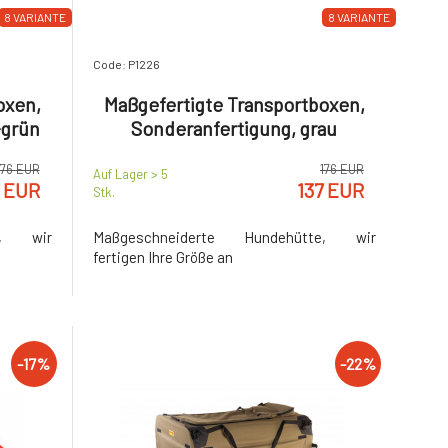
8 VARIANTE
8 VARIANTE
Code: P1226
oxen,
Maßgefertigte Transportboxen,
-grün
Sonderanfertigung, grau
176 EUR
176 EUR
Auf Lager > 5
7 EUR
137 EUR
Stk.
e, wir
Maßgeschneiderte Hundehütte, wir
fertigen Ihre Größe an
-17%
-22%