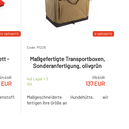
12 VARIANTE
8 VARIANTE
Code: P1225
tt -
Maßgefertigte Transportboxen,
Sonderanfertigung, olivgrün
24 EUR
176 EUR
Auf Lager > 5
 EUR
137 EUR
Stk.
mstoff,
Maßgeschneiderte Hundehütte, wir
fertigen Ihre Größe an