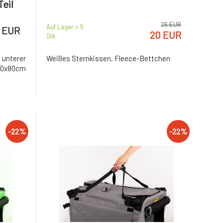
Teil
r
26 EUR
Auf Lager > 5
 EUR
20 EUR
Stk.
 unterer
Weißes Sternkissen, Fleece-Bettchen
20x80cm
-22%
-22%