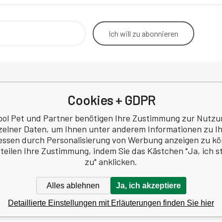
Ich will
zu abonnieren
Cookies + GDPR
Rücktritt vom Vertrag
Betrieb
Kontakt
Korresp
ool Pet und Partner benötigen Ihre Zustimmung zur Nutzu
Datenschutzbestimmungen
zelner Daten, um Ihnen unter anderem Informationen zu I
a
Rezension
essen durch Personalisierung von Werbung anzeigen zu k
 Nr.: 60745291
rteilen Ihre Zustimmung, indem Sie das Kästchen "Ja, ich 
Z60745291
zu" anklicken.
Alles ablehnen
Ja, ich akzeptiere
Detaillierte Einstellungen mit Erläuterungen finden Sie hier