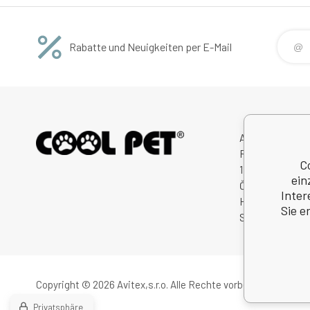
Rabatte und Neuigkeiten per E-Mail
Avitex,s.r.o.
Rybná 716/24
C
11000 Praha 1
ein
Česká Republik
Inter
Handelsregister
Sie e
Steuernum.: C
Copyright © 2026 Avitex,s.r.o.
Alle Rechte vorbehalten.
Privatsphäre