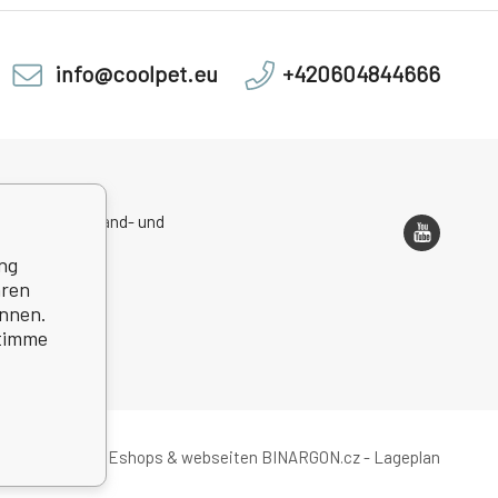
info@coolpet.eu
+420604844666
sadresse, Versand- und
ondenzadresse
ng
hren
önnen.
stimme
Eshops & webseiten
BINARGON.cz
-
Lageplan