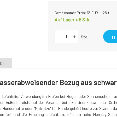
Gemeinsamer Preis:
33
EUR
(-
12
%)
Auf Lager > 5 Stk.
In
-
+
Stk.
0)
asserabweisender Bezug aus schwar
eichfolie, Verwendung im Freien bei Regen oder Sonnenschein, unte
en Außenbereich, auf der Veranda, bei Inkontinenz usw. ideal. O
 Hundematte oder "Matratze" für Hunde gehört heute zur Standard
Komfort und die Erholung erleichtern. 5-10 cm hohe Memory-Scha