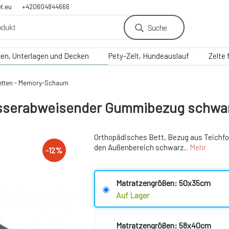
t.eu
+420604844666
Suche
zen, Unterlagen und Decken
Pety-Zelt, Hundeauslauf
Zelte
etten - Memory-Schaum
sserabweisender Gummibezug schwa
Orthopädisches Bett, Bezug aus Teichfol
den Außenbereich schwarz...
Mehr
-
12
%
Matratzengrößen: 50x35cm
Auf Lager
Matratzengrößen: 58x40cm