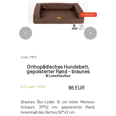
5 VARIANTE
5 VARIANTE
Code: P972
Code: P975
bett -
Orthopädisches Hundebett,
Orthop
s
gepolsterter Rand - braunes
gepo
tleder
Kunstleder
Velo
EUR
96 EUR
Auf Lager > 5
Stk.
Auf Lager >
y-Schaum
Braunes Öko-Leder, 10 cm hoher Memory-
Sofa, Mem
ter Rand,
Schaum, 70*52 cm, gepolsterter Rand,
Innenmaß des Bettes 50*42 cm