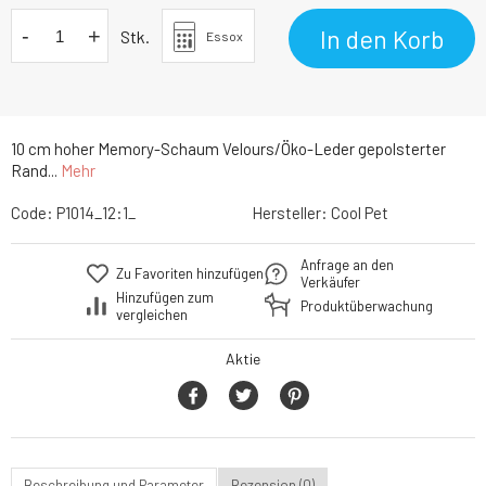
-
+
In den Korb
Stk.
Essox
10 cm hoher Memory-Schaum Velours/Öko-Leder gepolsterter
Rand...
Mehr
Code:
P1014_12:1_
Hersteller:
Cool Pet
Anfrage an den
Zu Favoriten hinzufügen
Verkäufer
Hinzufügen zum
Produktüberwachung
vergleichen
Aktie
Beschreibung und Parameter
Rezension (0)