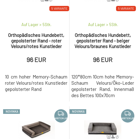
Bezug, den Überzug für das Bettchen, nachkaufen und den alten
5 VARIANTE
5 VARIANTE
austauschen.
Der direkte Einfluss meteorologischer Bedingungen verringert die
Auf Lager > 5
Stk.
Auf Lager > 5
Stk.
Lebensdauer und Qualität des Produkts.
Orthopädisches Hundebett,
Orthopädisches Hundebett,
Tschechische Produktion.
gepolsterter Rand - roter
gepolsterter Rand - beiger
Velours/rotes Kunstleder
Velours/braunes Kunstleder
96 EUR
96 EUR
MUSTERKARTEN DER EINZELNEN MATERIALIEN
FINDEN SIE HIER:
10 cm hoher Memory-Schaum
120*80cm 10cm hohe Memory-
- Oxford 600D
roter Velours/rotes Kunstleder
Schaum Velours/Öko-Leder
gepolsterter Rand
gepolsterter Rand, Innenmaß
- Öko-Leder
des Bettes 100x70cm
- Velours
- Radiergummi
NOVINKA
NOVINKA
KOSTENLOS
KOSTENLOS