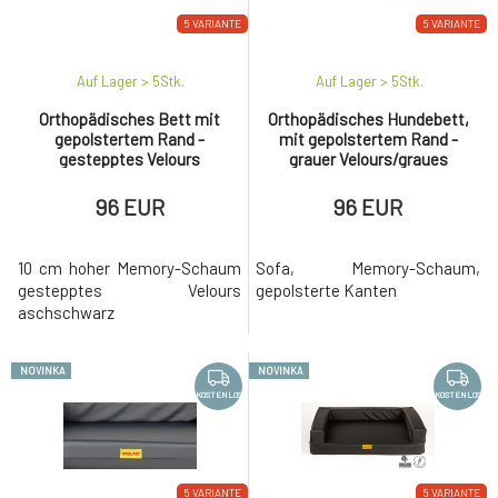
5 VARIANTE
5 VARIANTE
Auf Lager > 5
Stk.
Auf Lager > 5
Stk.
Orthopädisches Bett mit
Orthopädisches Hundebett,
gepolstertem Rand -
mit gepolstertem Rand -
gestepptes Velours
grauer Velours/graues
aschschwarz/Öko-Leder
Kunstleder,
schwarz
96 EUR
96 EUR
10 cm hoher Memory-Schaum
Sofa, Memory-Schaum,
gestepptes Velours
gepolsterte Kanten
aschschwarz
NOVINKA
NOVINKA
KOSTENLOS
KOSTENLOS
5 VARIANTE
5 VARIANTE