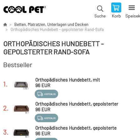
Korb
Speise
Suche
Betten, Matratzen, Unterlagen und Decken
Orthopädisches Hundebett - gepolsterter Rand-Sofa
ORTHOPÄDISCHES HUNDEBETT -
GEPOLSTERTER RAND-SOFA
Bestseller
Orthopädisches Hundebett, mit
1.
gepolstertem Rand - grauer Velours/graues
96 EUR
Kunstleder,
KOSTENLOS
Orthopädisches Hundebett, gepolsterter
2.
Rand - braunes Kunstleder
96 EUR
KOSTENLOS
Orthopädisches Hundebett, gepolsterte
3.
Ränder 10 cm hoch - schwarz
96 EUR