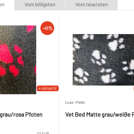
en
Vom billigsten
Vom teuersten
-41%
4 VARIANTE
Code: P1085
grau/rosa Pfoten
Vet Bed Matte grau/weiße 
22 EUR