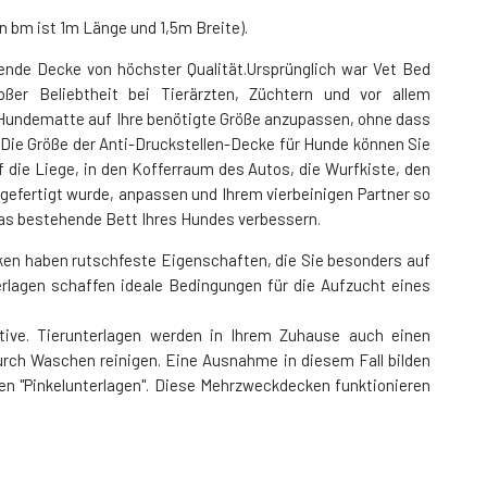
n bm ist 1m Länge und 1,5m Breite).
tende Decke von höchster Qualität.Ursprünglich war Vet Bed
ßer Beliebtheit bei Tierärzten, Züchtern und vor allem
e Hundematte auf Ihre benötigte Größe anzupassen, ohne dass
Die Größe der Anti-Druckstellen-Decke für Hunde können Sie
die Liege, in den Kofferraum des Autos, die Wurfkiste, den
gefertigt wurde, anpassen und Ihrem vierbeinigen Partner so
h das bestehende Bett Ihres Hundes verbessern.
ken haben rutschfeste Eigenschaften, die Sie besonders auf
rlagen schaffen ideale Bedingungen für die Aufzucht eines
tive. Tierunterlagen werden in Ihrem Zuhause auch einen
durch Waschen reinigen. Eine Ausnahme in diesem Fall bilden
en "Pinkelunterlagen". Diese Mehrzweckdecken funktionieren