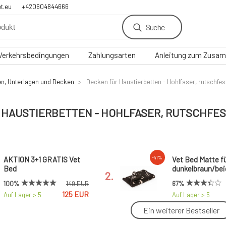
t.eu
+420604844666
Suche
Verkehrsbedingungen
Zahlungsarten
Anleitung zum Zusam
en, Unterlagen und Decken
Decken für Haustierbetten - Hohlfaser, rutschfes
 HAUSTIERBETTEN - HOHLFASER, RUTSCHFE
-41%
AKTION 3+1 GRATIS Vet
Vet Bed Matte f
Bed
dunkelbraun/bei
2.
100%
67%
149 EUR
125 EUR
Auf Lager > 5
Auf Lager > 5
Stk.
Stk.
Ein weiterer Bestseller
Vet Bed grau/rosa Pfoten