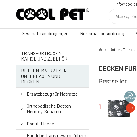
info@coolpe
Geschäftsbedingungen
Reklamationsordnung
Betten, Matratz
TRANSPORTBOXEN,
KÄFIGE UND ZUBEHÖR
DECKEN FÜR
BETTEN, MATRATZEN,
UNTERLAGEN UND
Bestseller
DECKEN
Ersatzbezug für Matratze
KOSTENLOS
1.
Orthopädische Betten -
-16%
Memory-Schaum
Donut-Fleece
Hundebett aus gewöhnlichem
-41%