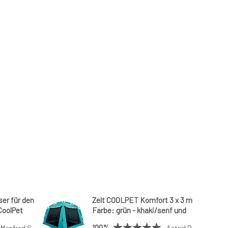
er für den
Zelt COOLPET Komfort 3 x 3 m
CoolPet
Farbe: grün - khaki/senf und
Sonnensegel 4x3m
100%
Manfred S.
Astrid P.