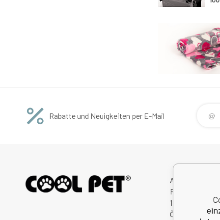
Rabatte und Neuigkeiten per E-Mail
Avitex,s.r.o.
Rybná 716/24
C
11000 Praha 1
ein
Česká Republik