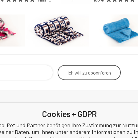
Ich will
zu abonnieren
Cookies + GDPR
Rücktritt vom Vertrag
Betrieb
Kontakt
Korresp
ool Pet und Partner benötigen Ihre Zustimmung zur Nutzu
Datenschutzbestimmungen
zelner Daten, um Ihnen unter anderem Informationen zu I
a
Rezension