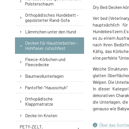
Polsterschaum
4.
Dry Bed Decken könn
Orthopädisches Hundebett -
Vet bed (Veterinar
gepolsterter Rand-Sofa
hauptsächlich für
Hundebesitzern.Es 
Lämmchen unter den Hund
es zu einem Ausfra
Decken für Haustierbetten -
nach Ihren Bedürfn
Hohlfaser, rutschfest
Käfig, das Körbche
eine perfekte "Unte
Fleece-Körbchen und
Fleecedecke
Weiche Strukturen 
glatten Oberfläch
Baumwollunterlagen
Welpen. Die Unterla
Pantoffel-"Hausschuh"
In dieser Kategor
dekorativen Charak
Orthopädische
die Unterlagen, di
Klappmatratze
genauso wie Babyw
Decke im Knoten
Über das Sortie
PETY-ZELT,