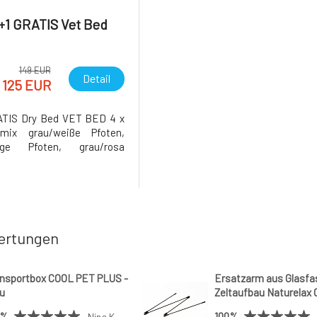
+1 GRATIS Vet Bed
149 EUR
Detail
125 EUR
ATIS Dry Bed VET BED 4 x
rbmix grau/weiße Pfoten,
eige Pfoten, grau/rosa
ertungen
nsportbox COOL PET PLUS -
Ersatzarm aus Glasfas
u
Zeltaufbau Naturelax 
3x3m
0%
100%
Nina K.