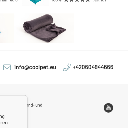
info@coolpet.eu
+420604844666
sadresse, Versand- und
ondenzadresse
ng
hren