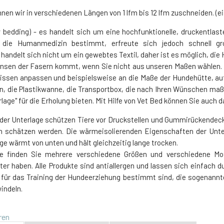
Auf Lager > 5
en wir in verschiedenen Längen von 1 lfm bis 12 lfm zuschneiden. (ei
22 EUR
Stk.
13 EUR
y bedding) - es handelt sich um eine hochfunktionelle, druckentlas
 die Humanmedizin bestimmt, erfreute sich jedoch schnell gro
handelt sich nicht um ein gewebtes Textil, daher ist es möglich, di
nsen der Fasern kommt, wenn Sie nicht aus unseren Maßen wählen. 
issen anpassen und beispielsweise an die Maße der Hundehütte, auf 
n, die Plastikwanne, die Transportbox, die nach Ihren Wünschen maß
rlage" für die Erholung bieten. Mit Hilfe von Vet Bed können Sie auc
der Unterlage schützen Tiere vor Druckstellen und Gummirückendec
en schätzen werden. Die wärmeisolierenden Eigenschaften der Unte
ge wärmt von unten und hält gleichzeitig lange trocken.
ie finden Sie mehrere verschiedene Größen und verschiedene Mo
ter haben. Alle Produkte sind antiallergen und lassen sich einfach 
e für das Training der Hundeerziehung bestimmt sind, die sogenannt
indeln.
ren