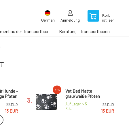
Korb
German
Anmeldung
ist leer
menbau der Transportbox
Beratung - Transportboxen
t
ST
-41%
ür Hunde -
Vet Bed Matte
ge Pfoten
grau/weiße Pfoten
3.
Auf Lager > 5
22 EUR
22 EUR
Stk.
13 EUR
13 EUR