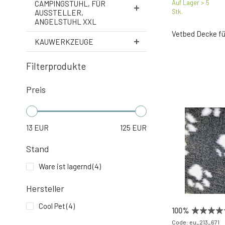
Auf Lager > 5
CAMPINGSTUHL, FÜR
Stk.
AUSSTELLER,
ANGELSTUHL XXL
Vetbed Decke fü
KAUWERKZEUGE
Filterprodukte
Preis
13
EUR
125
EUR
Stand
Ware ist lagernd
(4)
Hersteller
Cool Pet
(4)
100%
Code: eu_213_671