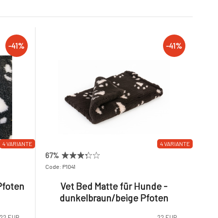
-41%
-41%
4 VARIANTE
4 VARIANTE
67%
Code: P1041
Pfoten
Vet Bed Matte für Hunde -
dunkelbraun/beige Pfoten
22 EUR
22 EUR