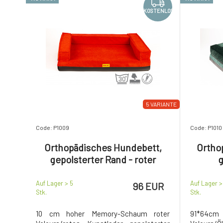
KOSTENLOS
5 VARIANTE
Code: P1009
Code: P1010
Orthopädisches Hundebett,
Ortho
gepolsterter Rand - roter
g
Velours/rotes Kunstleder
Velour
Auf Lager > 5
Auf Lager >
96 EUR
Stk.
Stk.
10 cm hoher Memory-Schaum roter
91*64cm