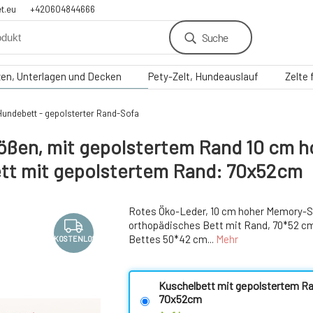
t.eu
+420604844666
Suche
zen, Unterlagen und Decken
Pety-Zelt, Hundeauslauf
Zelte
undebett - gepolsterter Rand-Sofa
ßen, mit gepolstertem Rand 10 cm ho
t mit gepolstertem Rand: 70x52cm
Rotes Öko-Leder, 10 cm hoher Memory-
orthopädisches Bett mit Rand, 70*52 c
Bettes 50*42 cm...
Mehr
KOSTENLOS
Kuschelbett mit gepolstertem R
70x52cm