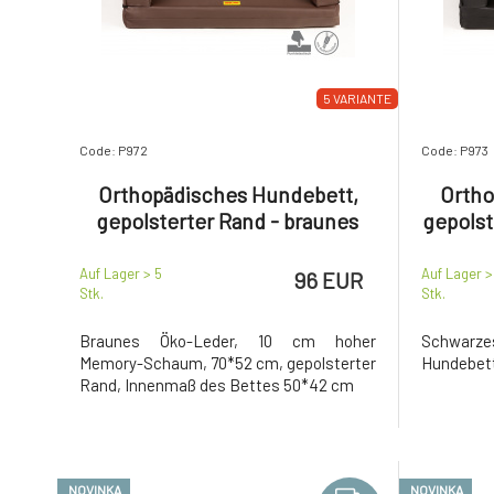
5 VARIANTE
Code: P972
Code: P973
Orthopädisches Hundebett,
Ortho
gepolsterter Rand - braunes
gepolst
Kunstleder
Auf Lager > 5
Auf Lager >
96 EUR
Stk.
Stk.
Braunes Öko-Leder, 10 cm hoher
Schwarze
Memory-Schaum, 70*52 cm, gepolsterter
Hundebet
Rand, Innenmaß des Bettes 50*42 cm
NOVINKA
NOVINKA