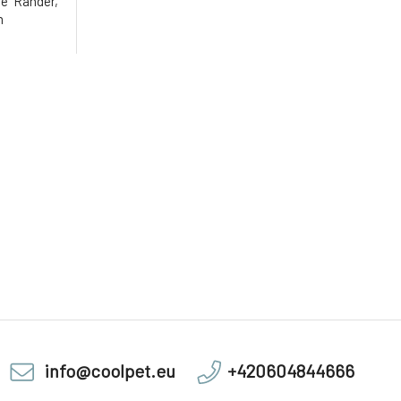
e Ränder,
m
info@coolpet.eu
+420604844666