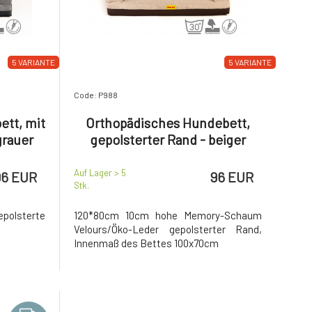
5 VARIANTE
5 VARIANTE
Code: P988
ett, mit
Orthopädisches Hundebett,
grauer
gepolsterter Rand - beiger
leder,
Velours/braunes Kunstleder
Auf Lager > 5
96 EUR
96 EUR
Stk.
olsterte
120*80cm 10cm hohe Memory-Schaum
Velours/Öko-Leder gepolsterter Rand,
Innenmaß des Bettes 100x70cm