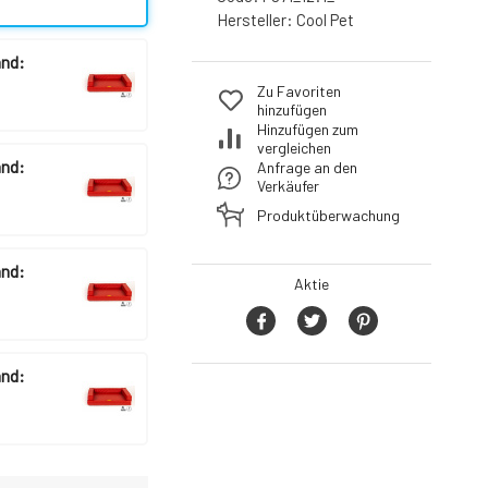
Hersteller:
Cool Pet
and:
Zu Favoriten
hinzufügen
Hinzufügen zum
vergleichen
and:
Anfrage an den
Verkäufer
Produktüberwachung
and:
Aktie
and: