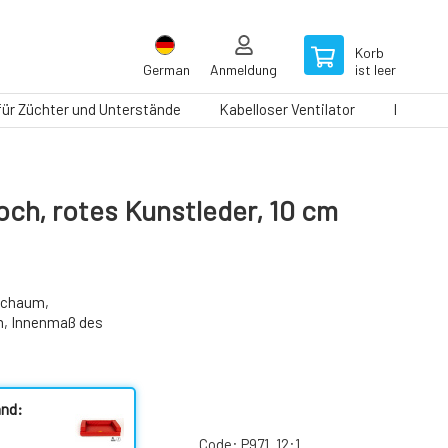
Korb
German
Anmeldung
ist leer
 für Züchter und Unterstände
Kabelloser Ventilator
Laufbän
ch, rotes Kunstleder, 10 cm
Schaum,
m, Innenmaß des
and:
Code:
P971_12:1_