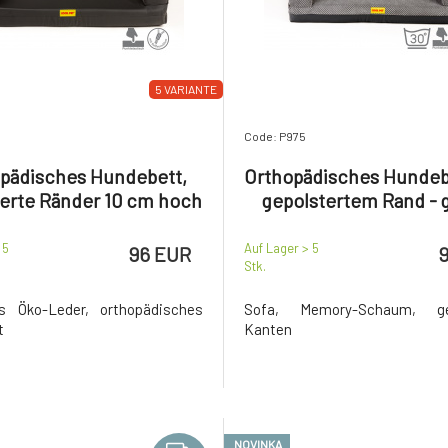
5 VARIANTE
Code: P975
pädisches Hundebett,
Orthopädisches Hundeb
erte Ränder 10 cm hoch
gepolstertem Rand - 
- schwarz
Velours/graues Kunst
 5
Auf Lager > 5
96 EUR
Stk.
s Öko-Leder, orthopädisches
Sofa, Memory-Schaum, gep
t
Kanten
NOVINKA