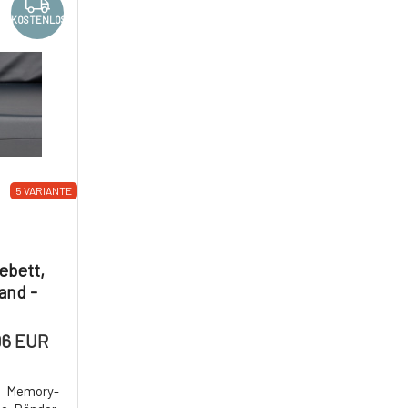
KOSTENLOS
5 VARIANTE
ebett,
and -
r
96 EUR
r Memory-