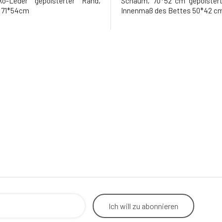
Öko-Leder gepolsterter Rand,
Schaum, 70*52 cm gepolstert
 71*54cm
Innenmaß des Bettes 50*42 c
Ich will
zu abonnieren