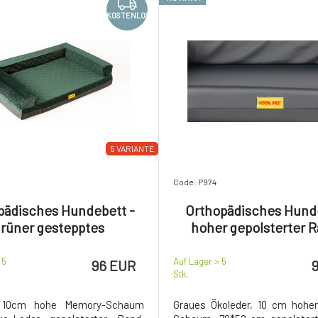
KOSTENLOS
5 VARIANTE
Code: P974
pädisches Hundebett -
Orthopädisches Hund
rüner gestepptes
hoher gepolsterter R
s/schwarzes Kunstleder
graues Kunstlede
 5
Auf Lager > 5
96 EUR
Stk.
 10cm hohe Memory-Schaum
Graues Ökoleder, 10 cm hohe