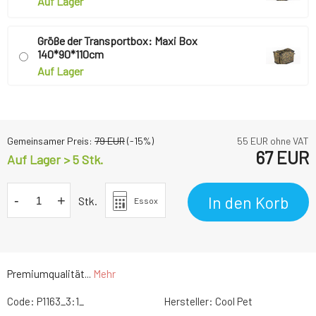
Auf Lager
Größe der Transportbox: Maxi Box
140*90*110cm
Auf Lager
Gemeinsamer Preis:
79
EUR
(-
15
%)
55
EUR ohne VAT
67
EUR
Auf Lager > 5 Stk.
-
+
In den Korb
Stk.
Essox
Premiumqualität...
Mehr
Code:
P1163_3:1_
Hersteller:
Cool Pet