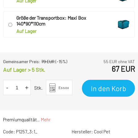
Auf Lager
Größe der Transportbox: Maxi Box
140*90*110cm
Auf Lager
Gemeinsamer Preis:
79
EUR
(-
15
%)
55
EUR ohne VAT
67
EUR
Auf Lager > 5 Stk.
-
+
In den Korb
Stk.
Essox
Premiumqualität...
Mehr
Code:
P1257_3:1_
Hersteller:
Cool Pet