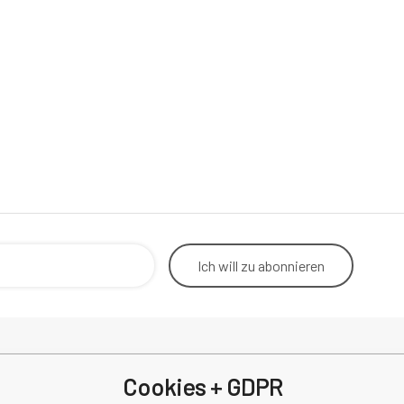
Ich will
zu abonnieren
Cookies + GDPR
Rücktritt vom Vertrag
Betrieb