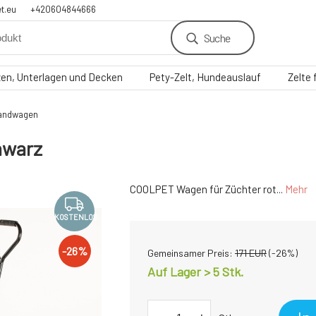
t.eu
+420604844666
Suche
zen, Unterlagen und Decken
Pety-Zelt, Hundeauslauf
Zelte
randwagen
hwarz
COOLPET Wagen für Züchter rot...
Mehr
KOSTENLOS
-
26
%
Gemeinsamer Preis:
171
EUR
(-
26
%)
Auf Lager > 5
Stk.