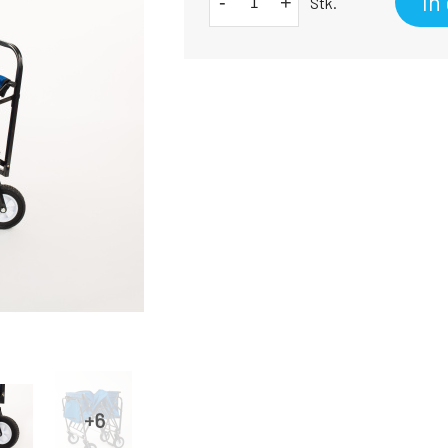
In
-
+
Stk.