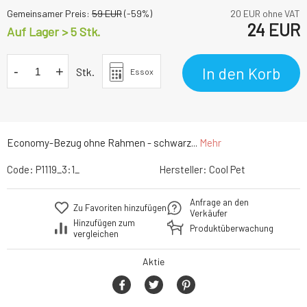
Gemeinsamer Preis:
59
EUR
(-
59
%)
20
EUR ohne VAT
24
EUR
Auf Lager > 5 Stk.
-
+
In den Korb
Stk.
Essox
Economy-Bezug ohne Rahmen - schwarz...
Mehr
Code:
P1119_3:1_
Hersteller:
Cool Pet
Anfrage an den
Zu Favoriten hinzufügen
Verkäufer
Hinzufügen zum
Produktüberwachung
vergleichen
Aktie