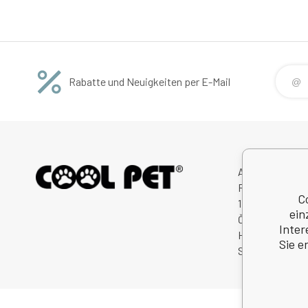
Rabatte und Neuigkeiten per E-Mail
Avitex,s.r.o.
Rybná 716/24
C
11000 Praha 1
ein
Česká Republik
Inter
Handelsregister
Sie e
Steuernum.: C