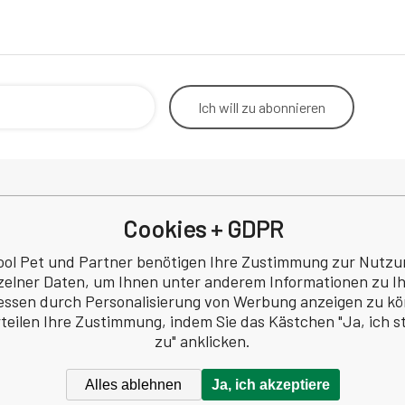
Ich will
zu abonnieren
Cookies + GDPR
Rücktritt vom Vertrag
Betrieb
Kontakt
Korresp
ool Pet und Partner benötigen Ihre Zustimmung zur Nutzu
Datenschutzbestimmungen
zelner Daten, um Ihnen unter anderem Informationen zu I
a
Rezension
essen durch Personalisierung von Werbung anzeigen zu k
 Nr.: 60745291
rteilen Ihre Zustimmung, indem Sie das Kästchen "Ja, ich 
Z60745291
zu" anklicken.
Alles ablehnen
Ja, ich akzeptiere