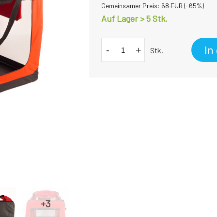
Gemeinsamer Preis:
68
EUR
(-
65
%)
Auf Lager > 5 Stk.
In
-
+
Stk.