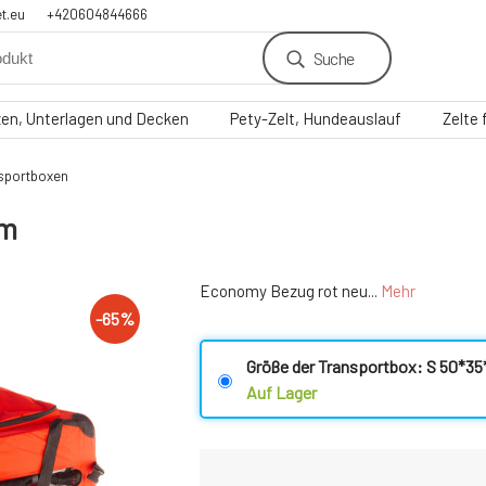
t.eu
+420604844666
Suche
zen, Unterlagen und Decken
Pety-Zelt, Hundeauslauf
Zelte
nsportboxen
cm
Economy Bezug rot neu...
Mehr
-
65
%
Größe der Transportbox: S 50*3
Auf Lager