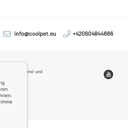
info@coolpet.eu
+420604844666
sadresse, Versand- und
ondenzadresse
ng
hren
önnen.
stimme