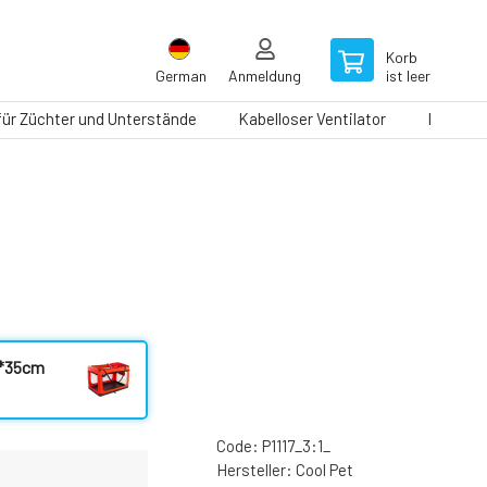
Korb
German
Anmeldung
ist leer
 für Züchter und Unterstände
Kabelloser Ventilator
Laufbän
5*35cm
Code:
P1117_3:1_
Hersteller:
Cool Pet