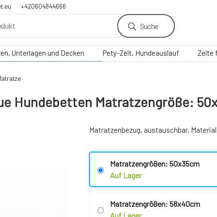
t.eu
+420604844666
Suche
zen, Unterlagen und Decken
Pety-Zelt, Hundeauslauf
Zelte
Matratze
aue Hundebetten Matratzengröße: 5
Matratzenbezug, austauschbar, Material 
Matratzengrößen: 50x35cm
Auf Lager
Matratzengrößen: 58x40cm
Auf Lager