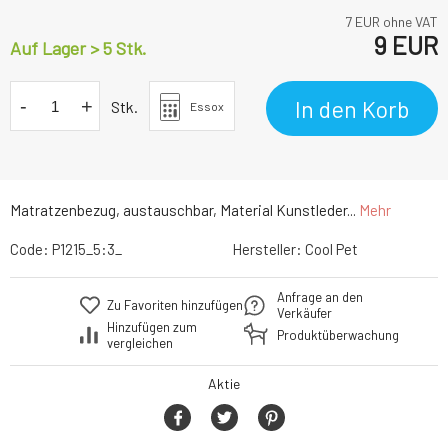
7
EUR ohne VAT
9
EUR
Auf Lager > 5 Stk.
-
+
In den Korb
Stk.
Essox
Matratzenbezug, austauschbar, Material Kunstleder...
Mehr
Code:
P1215_5:3_
Hersteller:
Cool Pet
Anfrage an den
Zu Favoriten hinzufügen
Verkäufer
Hinzufügen zum
Produktüberwachung
vergleichen
Aktie