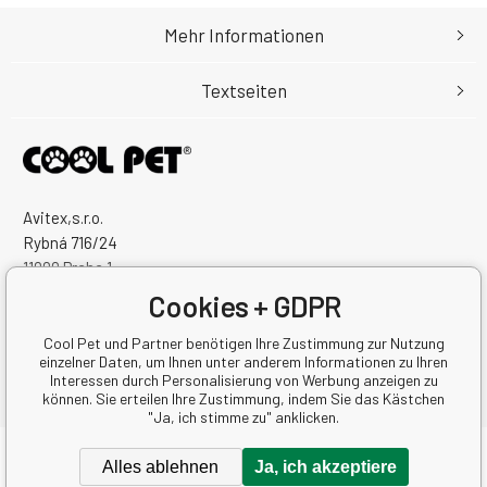
Mehr Informationen
Textseiten
Avitex,s.r.o.
Rybná 716/24
11000 Praha 1
Česká Republika
Cookies + GDPR
Handelsregister Nr.: 60745291
Steuernum.: CZ60745291
Cool Pet und Partner benötigen Ihre Zustimmung zur Nutzung
einzelner Daten, um Ihnen unter anderem Informationen zu Ihren
Interessen durch Personalisierung von Werbung anzeigen zu
können. Sie erteilen Ihre Zustimmung, indem Sie das Kästchen
"Ja, ich stimme zu" anklicken.
Copyright © 2026 Avitex,s.r.o.
Alles ablehnen
Ja, ich akzeptiere