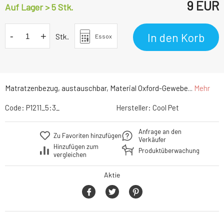
9
EUR
Auf Lager > 5 Stk.
-
+
In den Korb
Stk.
Essox
Matratzenbezug, austauschbar, Material Oxford-Gewebe...
Mehr
Code:
P1211_5:3_
Hersteller:
Cool Pet
Anfrage an den
Zu Favoriten hinzufügen
Verkäufer
Hinzufügen zum
Produktüberwachung
vergleichen
Aktie