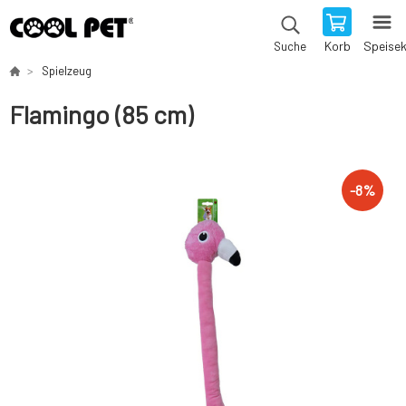
Korb
Speise
Suche
Spielzeug
Flamingo (85 cm)
-
8
%