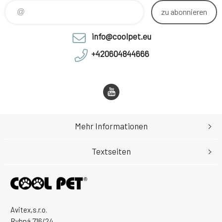
zu abonnieren
info@coolpet.eu
+420604844666
Mehr Informationen
Textseiten
Avitex,s.r.o.
Rybná 716/24