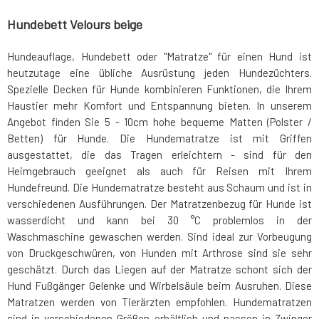
Hundebett Velours beige
Hundeauflage, Hundebett oder "Matratze" für einen Hund ist
heutzutage eine übliche Ausrüstung jeden Hundezüchters.
Spezielle Decken für Hunde kombinieren Funktionen, die Ihrem
Haustier mehr Komfort und Entspannung bieten. In unserem
Angebot finden Sie 5 - 10cm hohe bequeme Matten (Polster /
Betten) für Hunde. Die Hundematratze ist mit Griffen
ausgestattet, die das Tragen erleichtern - sind für den
Heimgebrauch geeignet als auch für Reisen mit Ihrem
Hundefreund. Die Hundematratze besteht aus Schaum und ist in
verschiedenen Ausführungen. Der Matratzenbezug für Hunde ist
wasserdicht und kann bei 30 °C problemlos in der
Waschmaschine gewaschen werden. Sind ideal zur Vorbeugung
von Druckgeschwüren, von Hunden mit Arthrose sind sie sehr
geschätzt. Durch das Liegen auf der Matratze schont sich der
Hund Fußgänger Gelenke und Wirbelsäule beim Ausruhen. Diese
Matratzen werden von Tierärzten empfohlen. Hundematratzen
sind in verschiedenen Größen erhältlich und passen in Zwinger