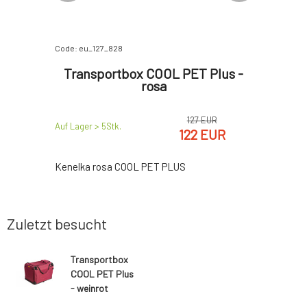
100%
Code: eu_127_828
Code: P1104
Plus -
Transportbox COOL PET Plus -
Transp
rosa
EUR
127 EUR
Auf Lager > 5
Stk.
Auf Lager >
EUR
122 EUR
lus
Kenelka rosa COOL PET PLUS
COOL PET 
Zuletzt besucht
Transportbox
COOL PET Plus
- weinrot