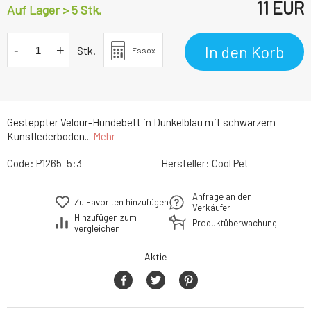
11
EUR
Auf Lager > 5 Stk.
-
+
In den Korb
Stk.
Essox
Gesteppter Velour-Hundebett in Dunkelblau mit schwarzem
Kunstlederboden...
Mehr
Code:
P1265_5:3_
Hersteller:
Cool Pet
Anfrage an den
Zu Favoriten hinzufügen
Verkäufer
Hinzufügen zum
Produktüberwachung
vergleichen
Aktie