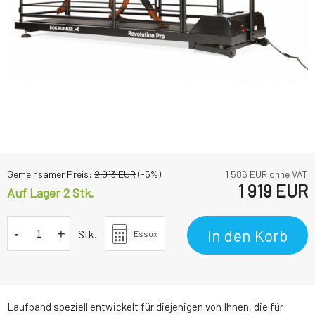
Gemeinsamer Preis:
2 013
EUR
(-
5
%)
1 586
EUR ohne VAT
1 919
EUR
Auf Lager 2
Stk.
-
+
In den Korb
Stk.
Essox
Laufband speziell entwickelt für diejenigen von Ihnen, die für