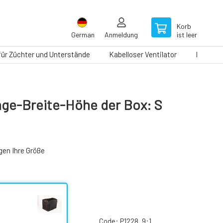
Korb
German
Anmeldung
ist leer
 für Züchter und Unterstände
Kabelloser Ventilator
Laufbän
ge-Breite-Höhe der Box: S
gen Ihre Größe
Code:
P1228_9:1_