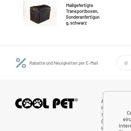
Maßgefertigte
Transportboxen,
Sonderanfertigun
g, schwarz
Rabatte und Neuigkeiten per E-Mail
Avitex,s.r.o.
Rybná 716/24
C
11000 Praha 1
ein
Česká Republik
Inter
Handelsregister