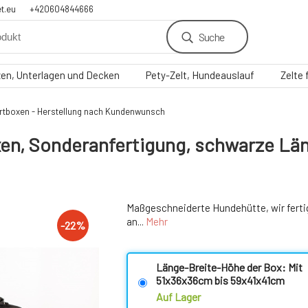
t.eu
+420604844666
Suche
zen, Unterlagen und Decken
Pety-Zelt, Hundeauslauf
Zelte
ortboxen - Herstellung nach Kundenwunsch
n, Sonderanfertigung, schwarze Län
Maßgeschneiderte Hundehütte, wir ferti
an...
Mehr
-
22
%
Länge-Breite-Höhe der Box: Mit
51x36x36cm bis 59x41x41cm
Auf Lager