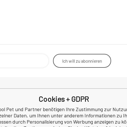
Ich will
zu abonnieren
Cookies + GDPR
Rücktritt vom Vertrag
Betrieb
Kontakt
Korresp
ool Pet und Partner benötigen Ihre Zustimmung zur Nutzu
Datenschutzbestimmungen
zelner Daten, um Ihnen unter anderem Informationen zu I
a
Rezension
essen durch Personalisierung von Werbung anzeigen zu k
 Nr.: 60745291