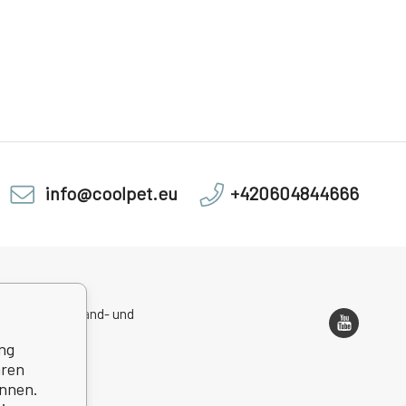
info@coolpet.eu
+420604844666
sadresse, Versand- und
ondenzadresse
ng
hren
önnen.