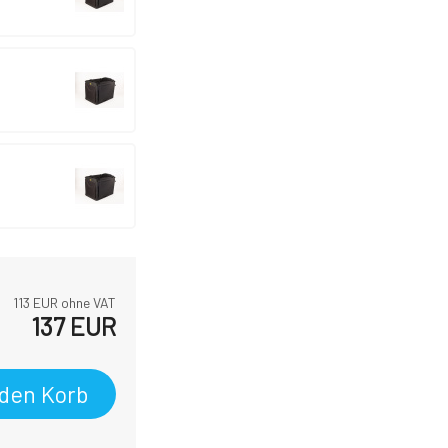
113
EUR ohne VAT
137
EUR
 den Korb