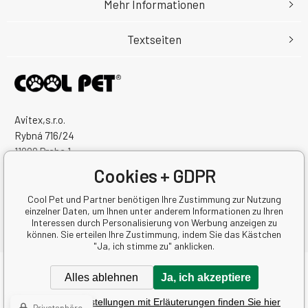
Mehr Informationen
Textseiten
Avitex,s.r.o.
Rybná 716/24
11000 Praha 1
Česká Republika
Cookies + GDPR
Handelsregister Nr.: 60745291
Steuernum.: CZ60745291
Cool Pet und Partner benötigen Ihre Zustimmung zur Nutzung
einzelner Daten, um Ihnen unter anderem Informationen zu Ihren
Interessen durch Personalisierung von Werbung anzeigen zu
können. Sie erteilen Ihre Zustimmung, indem Sie das Kästchen
"Ja, ich stimme zu" anklicken.
Copyright © 2026 Avitex,s.r.o.
Alles ablehnen
Ja, ich akzeptiere
Alle Rechte vorbehalten.
Detaillierte Einstellungen mit Erläuterungen finden Sie hier
Eshops & webseiten
BINARGON.cz
-
Lageplan