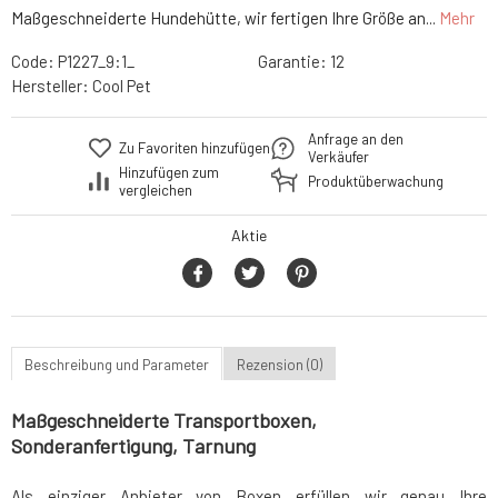
Maßgeschneiderte Hundehütte, wir fertigen Ihre Größe an...
Mehr
Code:
P1227_9:1_
Garantie:
12
Hersteller:
Cool Pet
Anfrage an den
Zu Favoriten hinzufügen
Verkäufer
Hinzufügen zum
Produktüberwachung
vergleichen
Aktie
Beschreibung und Parameter
Rezension (0)
Maßgeschneiderte Transportboxen,
Sonderanfertigung, Tarnung
Als einziger Anbieter von Boxen erfüllen wir genau Ihre