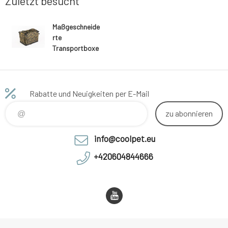
Zuletzt besucht
Maßgeschneide
rte
Transportboxe
n,
Sonderanfertig
ung, Tarnung
Rabatte und Neuigkeiten per E-Mail
zu abonnieren
info@coolpet.eu
+420604844666