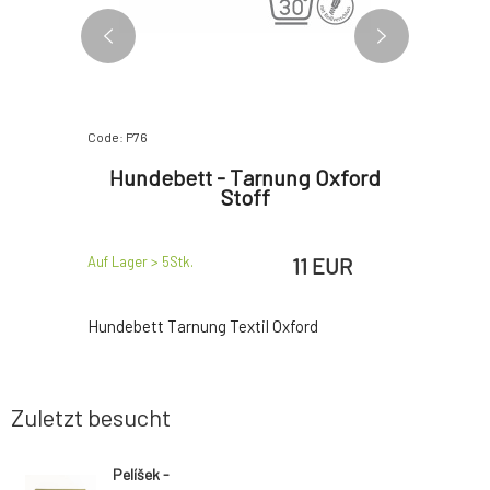
Code: P76
Code: P1074
koleder
Hundebett - Tarnung Oxford
Kuschel
Stoff
EUR
11 EUR
Auf Lager > 5
Stk.
Auf Lager >
der
Hundebett Tarnung Textil Oxford
Beiges Be
Zuletzt besucht
Pelíšek -