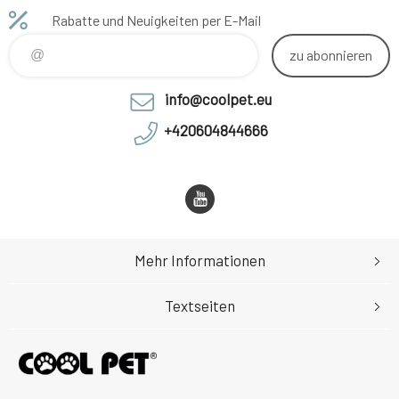
+ kostenlose
Rabatte und Neuigkeiten per E-Mail
Unterlage
zu abonnieren
info@coolpet.eu
+420604844666
Mehr Informationen
Textseiten