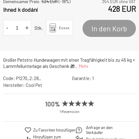
Gemeinsamer Preis:
524
EUR
(-
18
%)
354
EUR ohne VAT
428
EUR
ihned k dodání
-
+
In den Korb
Stk.
Essox
Großer Petstro Hundewagen mit einer Tragfähigkeit bis zu 45 kg +
Lammfellunterlage als Geschenk 🎁...
Mehr
Code:
P1270_2:28_
Garantie:
1
Hersteller:
Cool Pet
100%
1 Rezension
Anfrage an den
Zu Favoriten hinzufügen
Verkäufer
Hinzufügen zum