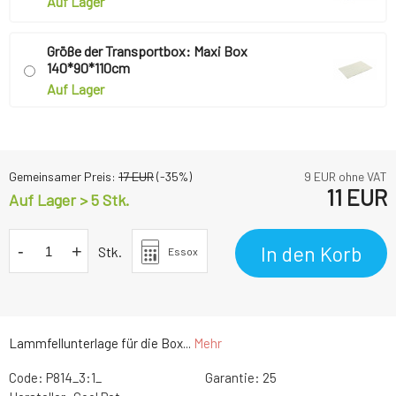
Auf Lager
Größe der Transportbox: Maxi Box
140*90*110cm
Auf Lager
Gemeinsamer Preis:
17
EUR
(-
35
%)
9
EUR ohne VAT
11
EUR
Auf Lager > 5 Stk.
-
+
In den Korb
Stk.
Essox
Lammfellunterlage für die Box...
Mehr
Code:
P814_3:1_
Garantie:
25