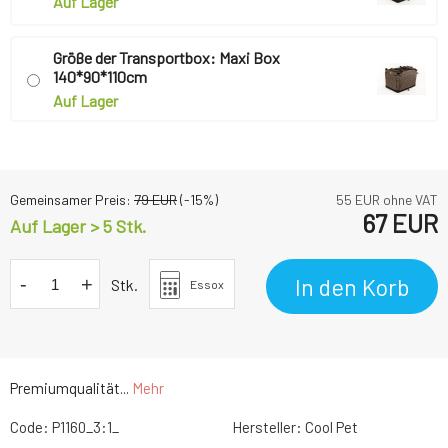
Auf Lager
Größe der Transportbox: Maxi Box
140*90*110cm
Auf Lager
Gemeinsamer Preis:
79
EUR
(-
15
%)
55
EUR ohne VAT
67
EUR
Auf Lager > 5 Stk.
-
+
In den Korb
Stk.
Essox
Premiumqualität...
Mehr
Code:
P1160_3:1_
Hersteller:
Cool Pet