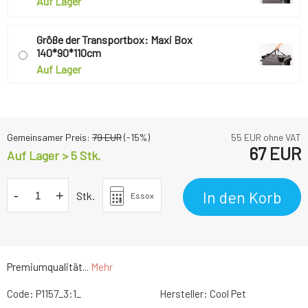
Auf Lager
Größe der Transportbox: Maxi Box
140*90*110cm
Auf Lager
Gemeinsamer Preis:
79
EUR
(-
15
%)
55
EUR ohne VAT
67
EUR
Auf Lager > 5 Stk.
-
+
In den Korb
Stk.
Essox
Premiumqualität...
Mehr
Code:
P1157_3:1_
Hersteller:
Cool Pet