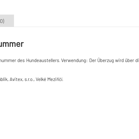
0)
tnummer
tnummer
des
Hundeaustellers
.
Verwendung: Der
Überzug
wird
über
d
, Avitex, s.r.o., Velké Meziříčí.