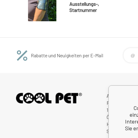
Ausstellungs-,
Startnummer
Rabatte und Neuigkeiten per E-Mail
Avitex,s.r.o.
Rybná 716/24
C
11000 Praha 1
ein
Česká Republik
Inter
Handelsregister
Sie e
Steuernum.: C