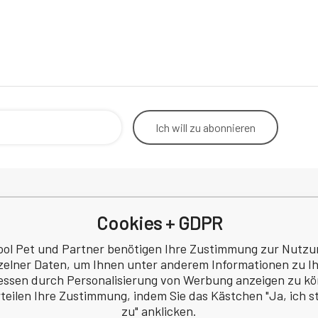
Ich will
zu abonnieren
Cookies + GDPR
Rücktritt vom Vertrag
Betrieb
Kontakt
Korresp
ool Pet und Partner benötigen Ihre Zustimmung zur Nutzu
Datenschutzbestimmungen
zelner Daten, um Ihnen unter anderem Informationen zu I
a
Rezension
essen durch Personalisierung von Werbung anzeigen zu k
 Nr.: 60745291
rteilen Ihre Zustimmung, indem Sie das Kästchen "Ja, ich 
Z60745291
zu" anklicken.