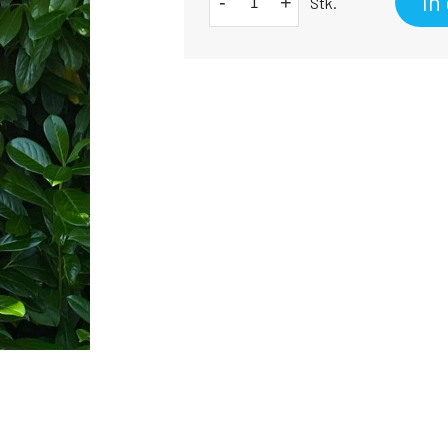
In
-
+
Stk.