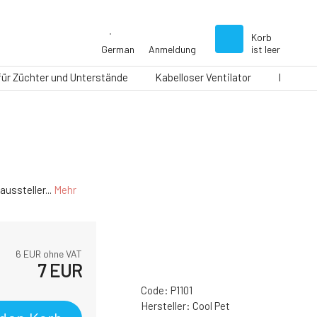
Korb
German
Anmeldung
ist leer
 für Züchter und Unterstände
Kabelloser Ventilator
Laufbän
ussteller...
Mehr
6
EUR ohne VAT
7
EUR
Code:
P1101
Hersteller:
Cool Pet