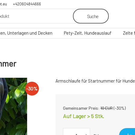
t.eu
+420604844666
Suche
zen, Unterlagen und Decken
Pety-Zelt, Hundeauslauf
Zelte
ummer
Armschlaufe für Startnummer für Hundea
-
30
%
Gemeinsamer Preis:
10
EUR
(-
30
%)
Auf Lager > 5
Stk.