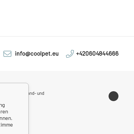
info@coolpet.eu
+420604844666
sadresse, Versand- und
ondenzadresse
ng
hren
önnen.
stimme