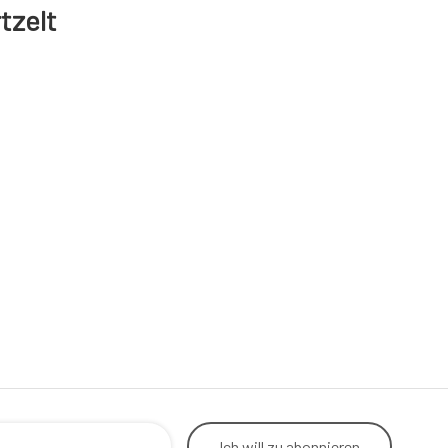
tzelt
Ich will
zu abonnieren