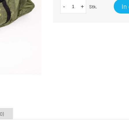
In
-
+
Stk.
0)