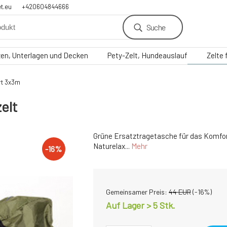
t.eu
+420604844666
Suche
zen, Unterlagen und Decken
Pety-Zelt, Hundeauslauf
Zelte
rt 3x3m
elt
Grüne Ersatztragetasche für das Komfor
Naturelax...
Mehr
-
16
%
Gemeinsamer Preis:
44
EUR
(-
16
%)
Auf Lager > 5
Stk.