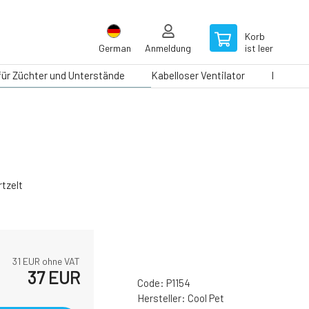
Korb
German
Anmeldung
ist leer
 für Züchter und Unterstände
Kabelloser Ventilator
Laufbän
tzelt
31
EUR ohne VAT
37
EUR
Code:
P1154
Hersteller:
Cool Pet