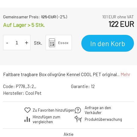
Gemeinsamer Preis:
125
EUR
(-
2
%)
101
EUR ohne VAT
122
EUR
Auf Lager > 5 Stk.
-
+
In den Korb
Stk.
Essox
Faltbare tragbare Box olivgrüne Kennel COOL PET original...
Mehr
Code:
P778_3:2_
Garantie:
12
Hersteller:
Cool Pet
Anfrage an den
Zu Favoriten hinzufügen
Verkäufer
Hinzufügen zum
Produktüberwachung
vergleichen
Aktie