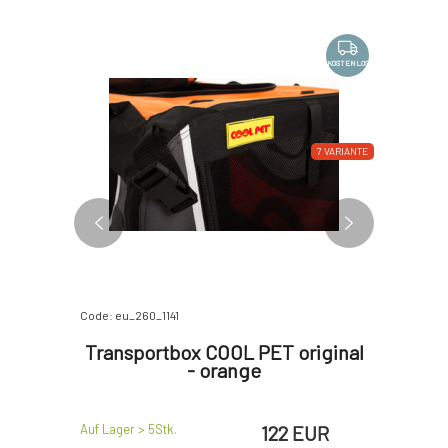
KOSTENLOS
KOSTENLOS
-4%
7 VARIANTE
7 VARIANTE
100%
Code: eu_260_1141
Code: P105
riginal
Transportbox COOL PET original
Transp
- orange
EUR
122 EUR
Auf Lager > 5
Stk.
Auf Lager >
EUR