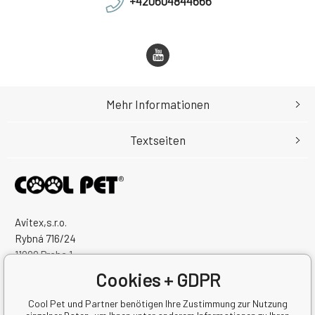
+420604844666
Mehr Informationen
Textseiten
Avitex,s.r.o.
Rybná 716/24
11000 Praha 1
Česká Republika
Cookies + GDPR
Handelsregister Nr.: 60745291
Steuernum.: CZ60745291
Cool Pet und Partner benötigen Ihre Zustimmung zur Nutzung