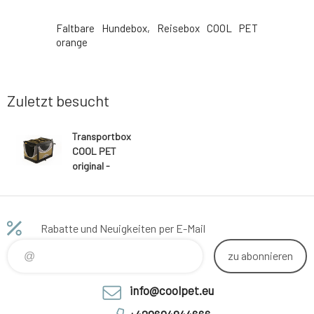
original
Faltbare Hundebox, Reisebox COOL PET
Faltbare 
orange
Zuletzt besucht
Transportbox
COOL PET
original -
olivgrün
Rabatte und Neuigkeiten per E-Mail
zu abonnieren
info@coolpet.eu