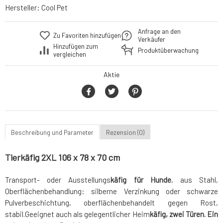
Hersteller:
Cool Pet
Anfrage an den
Zu Favoriten hinzufügen
Verkäufer
Hinzufügen zum
Produktüberwachung
vergleichen
Aktie
Beschreibung und Parameter
Rezension (0)
Tierkäfig 2XL 106 x 78 x 70 cm
Transport- oder Ausstellungs
käfig
für
Hunde
, aus Stahl,
Oberflächenbehandlung: silberne Verzinkung oder schwarze
Pulverbeschichtung, oberflächenbehandelt gegen Rost,
stabil.Geeignet auch als gelegentlicher Heim
käfig, zwei Türen. Ein