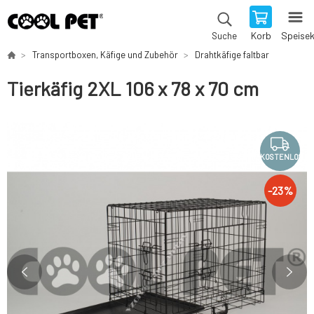
Korb
Speise
Suche
Transportboxen, Käfige und Zubehör
Drahtkäfige faltbar
Tierkäfig 2XL 106 x 78 x 70 cm
KOSTENLOS
-
23
%