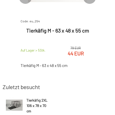
Code: eu_254
Code: eu_2
 40,5 cm
Tierkäfig M - 63 x 48 x 55 cm
Tierk
EUR
79 EUR
Auf Lager > 5
Stk.
Auf Lager >
EUR
44 EUR
Tierkäfig M - 63 x 48 x 55 cm
Tierkäfig L
Zuletzt besucht
Tierkäfig 2XL
106 x 78 x 70
cm