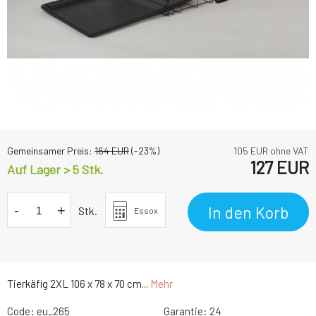
Gemeinsamer Preis:
164
EUR
(-
23
%)
105
EUR ohne VAT
127
EUR
Auf Lager > 5
Stk.
-
+
In den Korb
Stk.
Essox
Tierkäfig 2XL 106 x 78 x 70 cm...
Mehr
Code:
eu_265
Garantie:
24