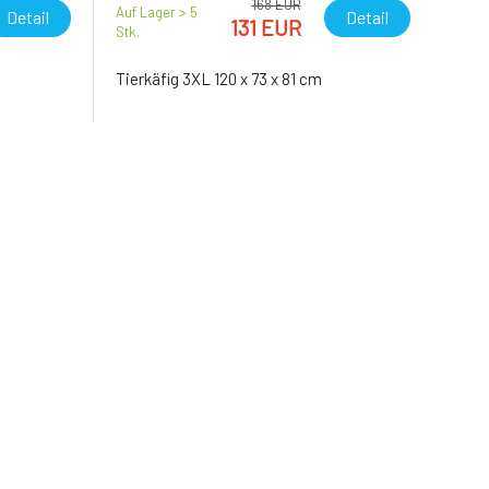
168 EUR
Auf Lager > 5
Detail
Detail
131 EUR
Stk.
Tierkäfig 3XL 120 x 73 x 81 cm