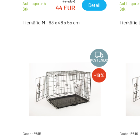
79 EUR
Auf Lager > 5
Auf Lager >
Detail
44 EUR
Stk.
Stk.
Tierkäfig M - 63 x 48 x 55 cm
Tierkäfig 
KOSTENLOS
-18%
Code: P815
Code: P816