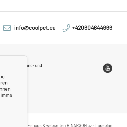
info@coolpet.eu
+420604844666
sadresse, Versand- und
ondenzadresse
ng
hren
önnen.
stimme
Eshops & webseiten
BINARGON.cz
-
Lageplan