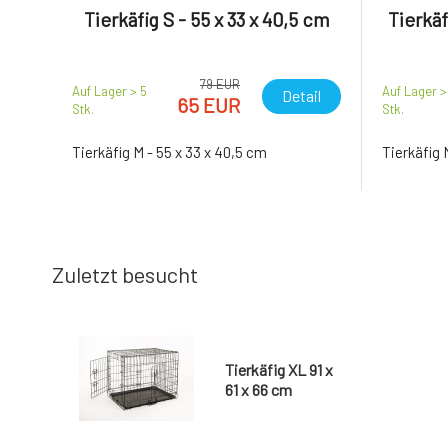
Tierkäfig S - 55 x 33 x 40,5 cm
Tierkäf
79 EUR
Auf Lager > 5
Auf Lager >
Detail
65 EUR
Stk.
Stk.
Tierkäfig M - 55 x 33 x 40,5 cm
Tierkäfig 
Zuletzt besucht
Tierkäfig XL 91 x
61 x 66 cm