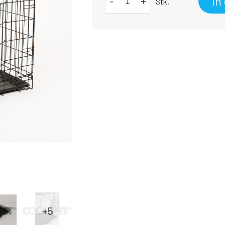
In
-
+
Stk.