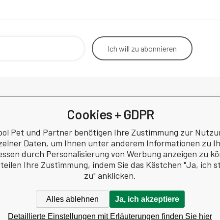
Ich will
zu abonnieren
Cookies + GDPR
Rücktritt vom Vertrag
Betrieb
Kontakt
Korresp
ool Pet und Partner benötigen Ihre Zustimmung zur Nutzu
Datenschutzbestimmungen
zelner Daten, um Ihnen unter anderem Informationen zu I
a
Rezension
essen durch Personalisierung von Werbung anzeigen zu k
 Nr.: 60745291
rteilen Ihre Zustimmung, indem Sie das Kästchen "Ja, ich 
Z60745291
zu" anklicken.
Alles ablehnen
Ja, ich akzeptiere
Detaillierte Einstellungen mit Erläuterungen finden Sie hier