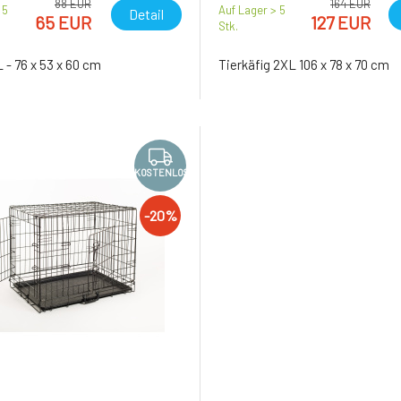
88 EUR
164 EUR
 5
Auf Lager > 5
Detail
65 EUR
127 EUR
Stk.
L - 76 x 53 x 60 cm
Tierkäfig 2XL 106 x 78 x 70 cm
KOSTENLOS
-20%