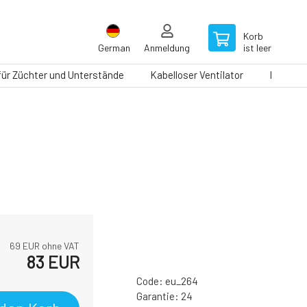
Korb
German
Anmeldung
ist leer
 für Züchter und Unterstände
Kabelloser Ventilator
Laufbän
69
EUR ohne VAT
83
EUR
Code:
eu_264
Garantie:
24