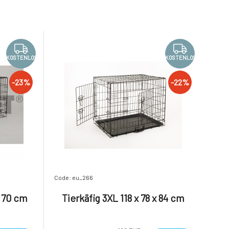
KOSTENLOS
KOSTENLOS
-23%
-22%
Code: eu_266
x 70 cm
Tierkäfig 3XL 118 x 78 x 84 cm