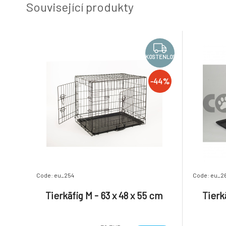
Související produkty
KOSTENLOS
-44%
Code: eu_254
Code: eu_2
Tierkäfig M - 63 x 48 x 55 cm
Tierk