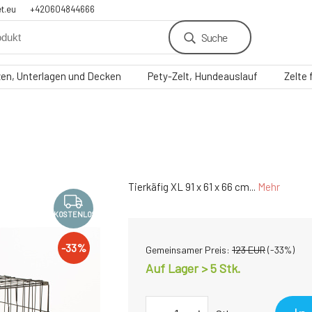
t.eu
+420604844666
Suche
zen, Unterlagen und Decken
Pety-Zelt, Hundeauslauf
Zelte
Tierkäfig XL 91 x 61 x 66 cm...
Mehr
KOSTENLOS
-
33
%
Gemeinsamer Preis:
123
EUR
(-
33
%)
Auf Lager > 5
Stk.