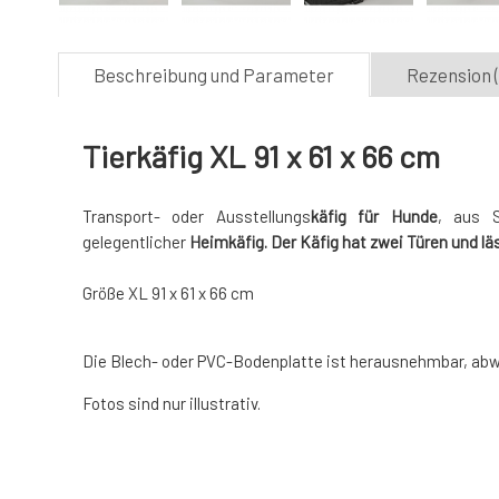
Beschreibung und Parameter
Rezension (
Tierkäfig XL 91 x 61 x 66 cm
Transport- oder Ausstellungs
käfig
für
Hunde
, aus S
gelegentlicher
Heimkäfig. Der Käfig hat zwei Türen und l
Größe XL 91 x 61 x 66 cm
Die Blech- oder PVC-Bodenplatte ist herausnehmbar, abwa
Fotos sind nur illustrativ.