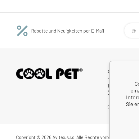
Rabatte und Neuigkeiten per E-Mail
Avitex,s.r.o.
Rybná 716/24
C
11000 Praha 1
ein
Česká Republik
Inter
Handelsregister
Sie e
Steuernum.: C
Copyright © 2026 Avitex,s.r.o.
Alle Rechte vorbehalten.