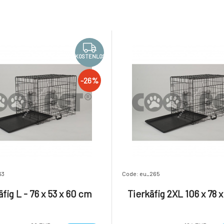
KOSTENLOS
-26%
63
Code: eu_265
äfig L - 76 x 53 x 60 cm
Tierkäfig 2XL 106 x 78 