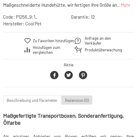
Maßgeschneiderte Hundehütte, wir fertigen Ihre Größe an...
Mehr
Code:
P1256_9:1_
Garantie:
12
Hersteller:
Cool Pet
Anfrage an den
Zu Favoriten hinzufügen
Verkäufer
Hinzufügen zum
Produktüberwachung
vergleichen
Aktie
Beschreibung und Parameter
Rezension (0)
Maßgefertigte Transportboxen, Sonderanfertigung,
Ölfarbe
Als einziger Anbieter von Boxen erfüllen wir genau Ihre