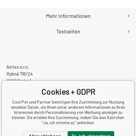
Mehr Informationen
Textseiten
Avitex,s.r.o.
Rybná 716/24
11000 Praha 1
Česká Republika
Cookies + GDPR
Handelsregister Nr.: 60745291
Steuernum.: CZ60745291
Cool Pet und Partner benötigen Ihre Zustimmung zur Nutzung
einzelner Daten, um Ihnen unter anderem Informationen zu Ihren
Interessen durch Personalisierung von Werbung anzeigen zu
können. Sie erteilen Ihre Zustimmung, indem Sie das Kästchen
"Ja, ich stimme zu" anklicken.
Copyright © 2026 Avitex,s.r.o.