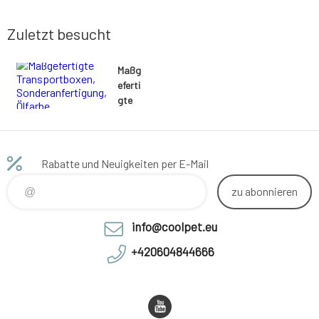
Zuletzt besucht
Maßg
eferti
gte
Trans
port
boxe
n,
Rabatte und Neuigkeiten per E-Mail
Sond
eranf
zu abonnieren
ertig
ung,
info@coolpet.eu
Ölfar
be
+420604844666