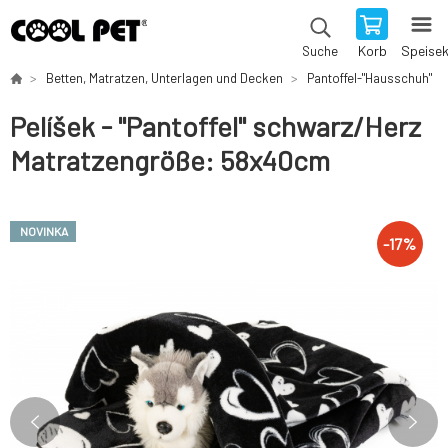
Korb
Speise
Suche
Betten, Matratzen, Unterlagen und Decken
Pantoffel-"Hausschuh"
Pelíšek - "Pantoffel" schwarz/Herz
Matratzengröße: 58x40cm
NOVINKA
-
17
%