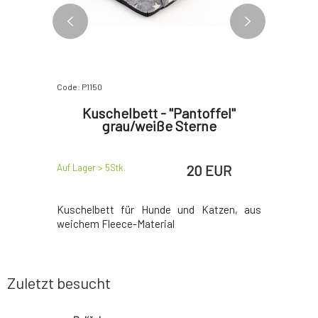
Code: P1150
Code: P1151
rosa
Kuschelbett - "Pantoffel"
P
en
grau/weiße Sterne
EUR
20 EUR
Auf Lager > 5
Stk.
Auf Lager >
 sorgt für
Kuschelbett für Hunde und Katzen, aus
Pantoffel
borgenheit
weichem Fleece-Material
flauschig
Zuletzt besucht