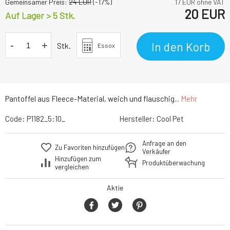
Gemeinsamer Preis:
24
EUR
(-
17
%)
17
EUR ohne VAT
20
EUR
Auf Lager > 5 Stk.
-
+
In den Korb
Stk.
Essox
Pantoffel aus Fleece-Material, weich und flauschig...
Mehr
Code:
P1182_5:10_
Hersteller:
Cool Pet
Anfrage an den
Zu Favoriten hinzufügen
Verkäufer
Hinzufügen zum
Produktüberwachung
vergleichen
Aktie