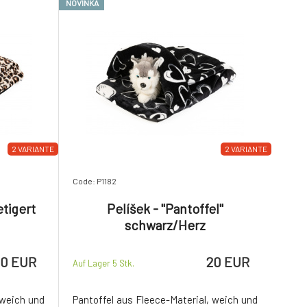
NOVINKA
2 VARIANTE
2 VARIANTE
Code: P1182
etigert
Pelíšek - "Pantoffel"
schwarz/Herz
20 EUR
20 EUR
Auf Lager 5
Stk.
 weich und
Pantoffel aus Fleece-Material, weich und