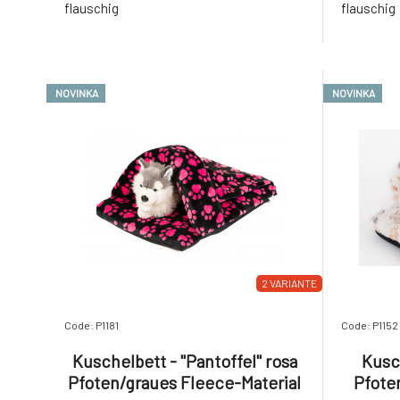
flauschig
flauschig
NOVINKA
NOVINKA
2 VARIANTE
Code: P1181
Code: P1152
Kuschelbett - "Pantoffel" rosa
Kusch
Pfoten/graues Fleece-Material
Pfote