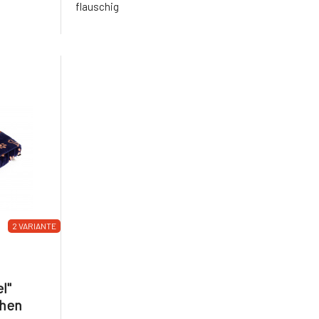
flauschig
2 VARIANTE
l"
chen