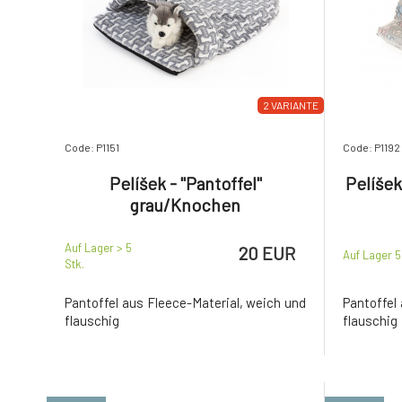
2 VARIANTE
Code: P1151
Code: P1192
Pelíšek - "Pantoffel"
Pelíšek
grau/Knochen
Auf Lager > 5
20 EUR
Auf Lager 
Stk.
Pantoffel aus Fleece-Material, weich und
Pantoffel
flauschig
flauschig