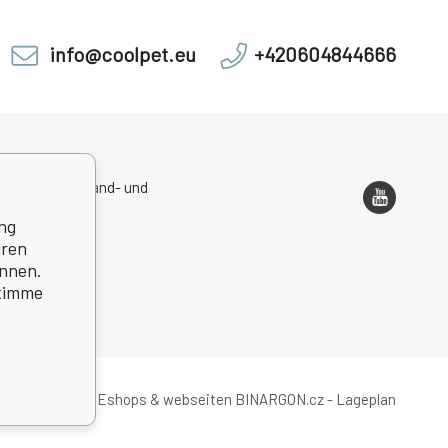
info@coolpet.eu
+420604844666
sadresse, Versand- und
ondenzadresse
ng
hren
önnen.
stimme
Eshops & webseiten
BINARGON.cz
-
Lageplan