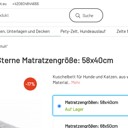
t.eu
+420604844666
Suche
zen, Unterlagen und Decken
Pety-Zelt, Hundeauslauf
Zelte
chuh"
e Sterne Matratzengröße: 58x40cm
Kuschelbett für Hunde und Katzen, aus
Material...
Mehr
-
17
%
Matratzengrößen: 58x40cm
Auf Lager
Matratzengrößen: 68x50cm