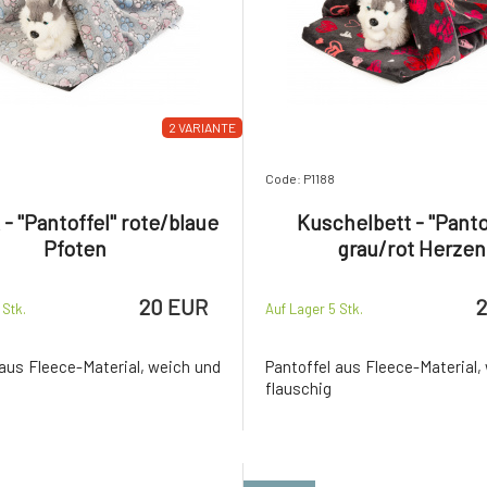
2 VARIANTE
Code: P1188
 - "Pantoffel" rote/blaue
Kuschelbett - "Panto
Pfoten
grau/rot Herzen
20 EUR
5
Stk.
Auf Lager 5
Stk.
 aus Fleece-Material, weich und
Pantoffel aus Fleece-Material,
flauschig