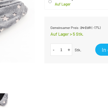
Auf Lager
Gemeinsamer Preis:
24
EUR
(-
17
%)
Auf Lager > 5 Stk.
In
-
+
Stk.