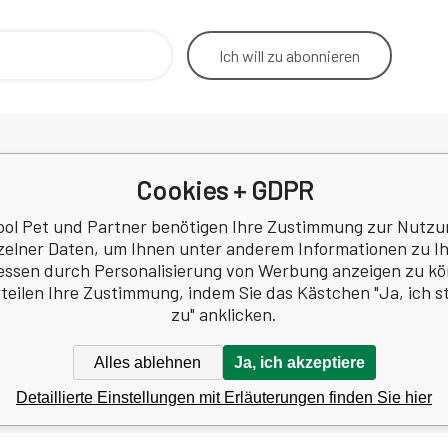
Ich will
zu abonnieren
Cookies + GDPR
Rücktritt vom Vertrag
Betrieb
Kontakt
Korresp
ool Pet und Partner benötigen Ihre Zustimmung zur Nutzu
Datenschutzbestimmungen
zelner Daten, um Ihnen unter anderem Informationen zu I
a
Rezension
essen durch Personalisierung von Werbung anzeigen zu k
 Nr.: 60745291
rteilen Ihre Zustimmung, indem Sie das Kästchen "Ja, ich 
Z60745291
zu" anklicken.
Alles ablehnen
Ja, ich akzeptiere
Detaillierte Einstellungen mit Erläuterungen finden Sie hier