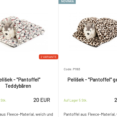
NOVINKA
2 VARIANTE
Code: P1183
líšek - "Pantoffel"
Pelíšek - "Pantoffel" g
Teddybären
20 EUR
5
Stk.
Auf Lager 5
Stk.
 aus Fleece-Material, weich und
Pantoffel aus Fleece-Material,