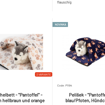
flauschig
NOVINKA
2 VARIANTE
Code: P1194
elbett - "Pantoffel" -
Pelíšek - "Pantoffe
n hellbraun und orange
blau/Pfoten, Hünd