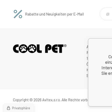
Rabatte und Neuigkeiten per E-Mail
Avitex,s.r.o.
Rybná 716/24
C
11000 Praha 1
ein
Česká Republik
Inter
Handelsregister
Sie e
Steuernum.: C
Copyright © 2026 Avitex,s.r.o.
Alle Rechte vorbehalten.
Privatsphäre