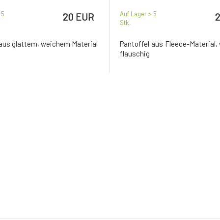
 5
Auf Lager > 5
20 EUR
Stk.
 aus glattem, weichem Material
Pantoffel aus Fleece-Material,
flauschig