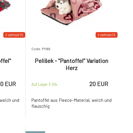
2 VARIANTE
2 VARIANTE
Code: P1186
ffel"
Pelíšek - "Pantoffel" Variation
Herz
20 EUR
20 EUR
Auf Lager 5
Stk.
 weich und
Pantoffel aus Fleece-Material, weich und
flauschig