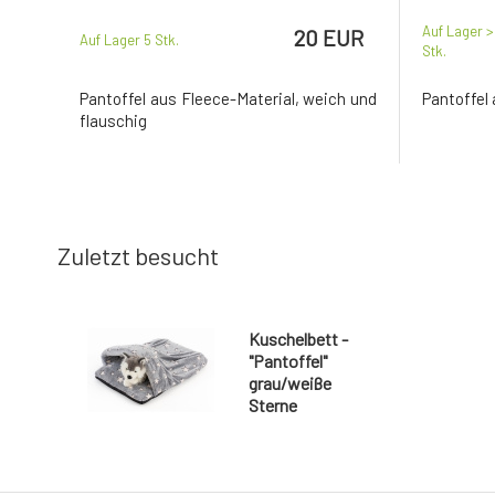
Auf Lager >
20 EUR
Auf Lager 5
Stk.
Stk.
Pantoffel aus Fleece-Material, weich und
Pantoffel
flauschig
Zuletzt besucht
Kuschelbett -
"Pantoffel"
grau/weiße
Sterne