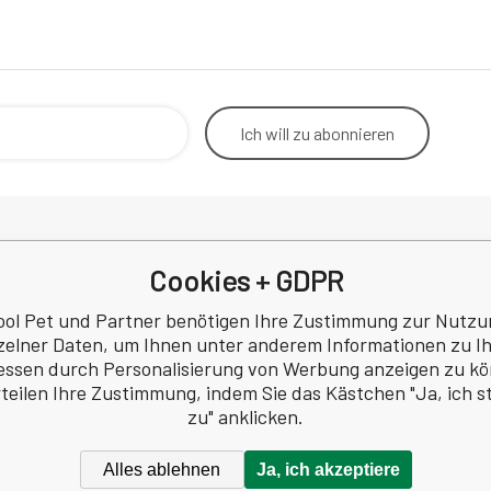
Ich will
zu abonnieren
Cookies + GDPR
Rücktritt vom Vertrag
Betrieb
Kontakt
Korresp
ool Pet und Partner benötigen Ihre Zustimmung zur Nutzu
Datenschutzbestimmungen
zelner Daten, um Ihnen unter anderem Informationen zu I
a
Rezension
essen durch Personalisierung von Werbung anzeigen zu k
 Nr.: 60745291
rteilen Ihre Zustimmung, indem Sie das Kästchen "Ja, ich 
Z60745291
zu" anklicken.
Alles ablehnen
Ja, ich akzeptiere