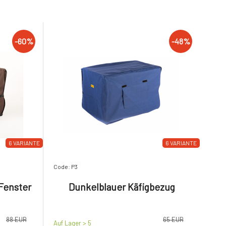
-60%
-48%
6 VARIANTE
6 VARIANTE
Code: P3
Fenster
Dunkelblauer Käfigbezug
88 EUR
65 EUR
Auf Lager > 5