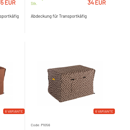
35 EUR
34 EUR
Stk.
rtkäfig
Abdeckung für Transportkäfig
6 VARIANTE
6 VARIANTE
Code: P1056