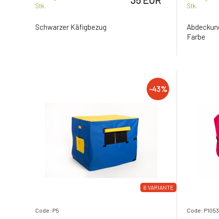
Stk.
Stk.
Schwarzer Käfigbezug
Abdeckun
Farbe
-43%
6 VARIANTE
Code: P5
Code: P1053