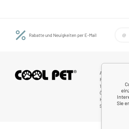
Rabatte und Neuigkeiten per E-Mail
Avitex,s.r.o.
Rybná 716/24
C
11000 Praha 1
ein
Česká Republik
Inter
Handelsregister
Sie e
Steuernum.: C