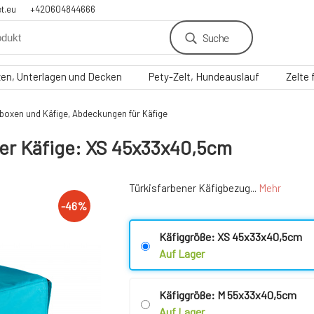
t.eu
+420604844666
Suche
zen, Unterlagen und Decken
Pety-Zelt, Hundeauslauf
Zelte
boxen und Käfige, Abdeckungen für Käfige
er Käfige: XS 45x33x40,5cm
Türkisfarbener Käfigbezug...
Mehr
-
46
%
Käfiggröße: XS 45x33x40,5cm
Auf Lager
Käfiggröße: M 55x33x40,5cm
Auf Lager