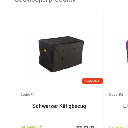
6 VARIANTE
Code: P1
Code: P2
Schwarzer Käfigbezug
L
Auf Lager > 5
Auf Lager >
35 EUR