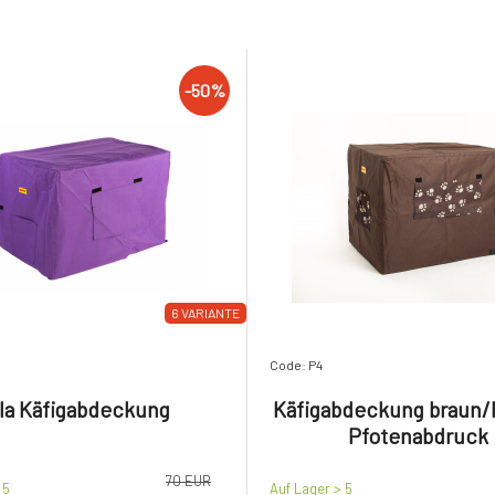
-50%
6 VARIANTE
Code: P4
ila Käfigabdeckung
Käfigabdeckung braun/
Pfotenabdruck
70 EUR
 5
Auf Lager > 5