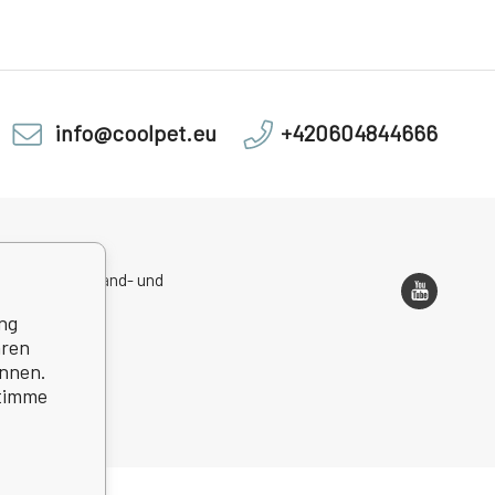
info@coolpet.eu
+420604844666
sadresse, Versand- und
ondenzadresse
ng
hren
önnen.
stimme