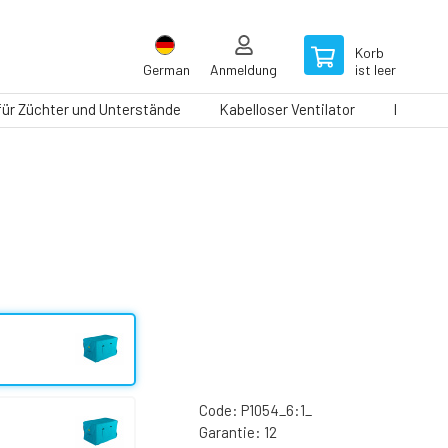
Korb
German
Anmeldung
ist leer
 für Züchter und Unterstände
Kabelloser Ventilator
Laufbän
Code:
P1054_6:1_
Garantie:
12