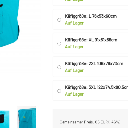
Käfiggröße: L 76x53x60cm
Auf Lager
Käfiggröße: XL 91x61x66cm
Auf Lager
Käfiggröße: 2XL 106x78x70cm
Auf Lager
Käfiggröße: 3XL 122x74,5x80,5c
Auf Lager
Gemeinsamer Preis:
65
EUR
(-
46
%)