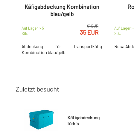
Käfigabdeckung Kombination
Ro
blau/gelb
61 EUR
Auf Lager > 5
Auf Lager >
35 EUR
Stk.
Stk.
Abdeckung für Transportkäfig
Rosa Abde
Kombination blau/gelb
Zuletzt besucht
Käfigabdeckung
türkis