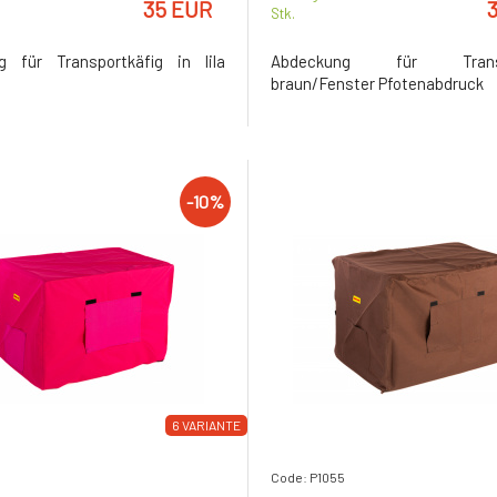
35 EUR
Stk.
g für Transportkäfig in lila
Abdeckung für Transpo
braun/Fenster Pfotenabdruck
-10%
6 VARIANTE
Code: P1055