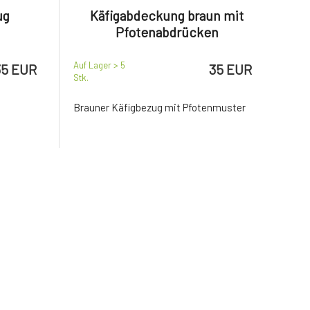
ug
Käfigabdeckung braun mit
Pfotenabdrücken
Auf Lager > 5
35 EUR
35 EUR
Stk.
Brauner Käfigbezug mit Pfotenmuster