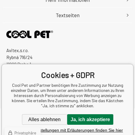
Textseiten
Avitex,s.r.o.
Rybná 716/24
11000 Praha 1
Česká Republika
Cookies + GDPR
Handelsregister Nr.: 60745291
Steuernum.: CZ60745291
Cool Pet und Partner benötigen Ihre Zustimmung zur Nutzung
einzelner Daten, um Ihnen unter anderem Informationen zu Ihren
Interessen durch Personalisierung von Werbung anzeigen zu
können. Sie erteilen Ihre Zustimmung, indem Sie das Kästchen
"Ja, ich stimme zu" anklicken.
Copyright © 2026 Avitex,s.r.o.
Alles ablehnen
Ja, ich akzeptiere
Alle Rechte vorbehalten.
Detaillierte Einstellungen mit Erläuterungen finden Sie hier
Eshops & webseiten
BINARGON.cz
-
Lageplan
Privatsphäre