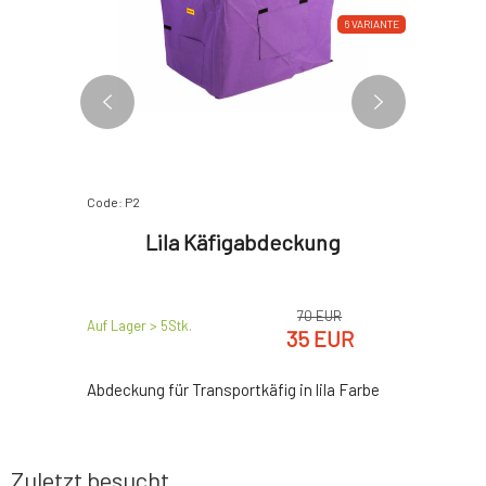
6 VARIANTE
6 VARIANTE
Code: P2
Code: P3
n mit
Lila Käfigabdeckung
Dun
n
70 EUR
EUR
Auf Lager > 5
Stk.
Auf Lager >
35 EUR
uster
Abdeckung für Transportkäfig in lila Farbe
Abdeckung
Zuletzt besucht