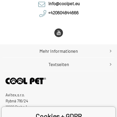
info@coolpet.eu
+420604844666
Mehr Informationen
Textseiten
Avitex,s.r.o.
Rybná 716/24
11000 Praha 1
Česká Republika
Cookies + GDPR