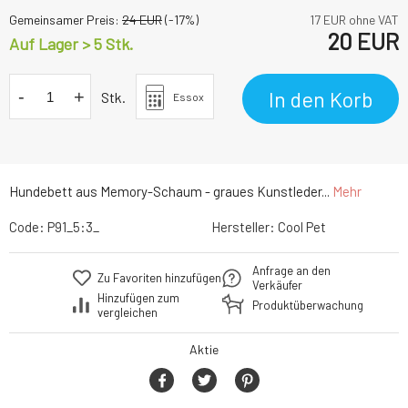
Gemeinsamer Preis:
24
EUR
(-
17
%)
17
EUR ohne VAT
20
EUR
Auf Lager > 5 Stk.
-
+
In den Korb
Stk.
Essox
Hundebett aus Memory-Schaum - graues Kunstleder...
Mehr
Code:
P91_5:3_
Hersteller:
Cool Pet
Anfrage an den
Zu Favoriten hinzufügen
Verkäufer
Hinzufügen zum
Produktüberwachung
vergleichen
Aktie