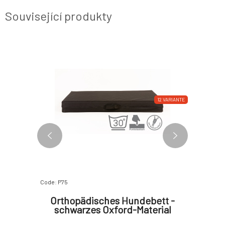
Související produkty
12 VARIANTE
12 VARIANTE
100%
Code: P75
Code: P504
bett -
Orthopädisches Hundebett -
Ortho
-Stoff
schwarzes Oxford-Material
grauer