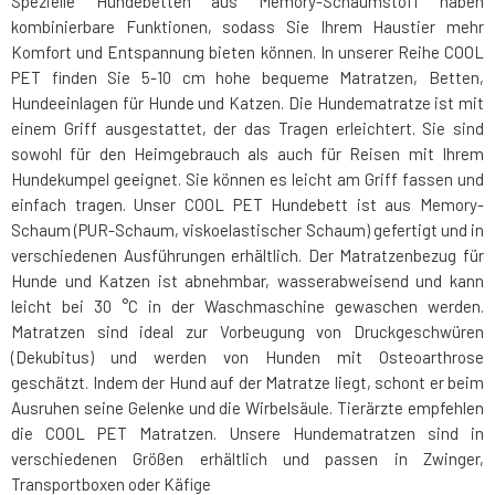
Spezielle Hundebetten aus Memory-Schaumstoff haben
kombinierbare Funktionen, sodass Sie Ihrem Haustier mehr
Komfort und Entspannung bieten können. In unserer Reihe COOL
PET finden Sie 5-10 cm hohe bequeme Matratzen, Betten,
Hundeeinlagen für Hunde und Katzen. Die Hundematratze ist mit
einem Griff ausgestattet, der das Tragen erleichtert. Sie sind
sowohl für den Heimgebrauch als auch für Reisen mit Ihrem
Hundekumpel geeignet. Sie können es leicht am Griff fassen und
einfach tragen. Unser COOL PET Hundebett ist aus Memory-
Schaum (PUR-Schaum, viskoelastischer Schaum) gefertigt und in
verschiedenen Ausführungen erhältlich. Der Matratzenbezug für
Hunde und Katzen ist abnehmbar, wasserabweisend und kann
leicht bei 30 °C in der Waschmaschine gewaschen werden.
Matratzen sind ideal zur Vorbeugung von Druckgeschwüren
(Dekubitus) und werden von Hunden mit Osteoarthrose
geschätzt. Indem der Hund auf der Matratze liegt, schont er beim
Ausruhen seine Gelenke und die Wirbelsäule. Tierärzte empfehlen
die COOL PET Matratzen. Unsere Hundematratzen sind in
verschiedenen Größen erhältlich und passen in Zwinger,
Transportboxen oder Käfige