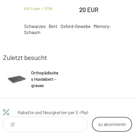
EUR
20 EUR
Auf Lager > 5
Stk.
Auf Lager >
is Oxford
Schwarzes Bett Oxford-Gewebe Memory-
Kuschel
Schaum
Kunstlede
Zuletzt besucht
Orthopädische
s Hundebett -
graues
Kunstleder
Rabatte und Neuigkeiten per E-Mail
zu abonnieren