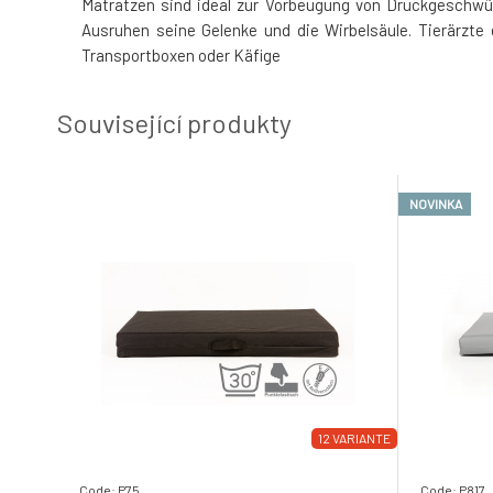
Matratzen sind ideal zur Vorbeugung von Druckgeschwü
Ausruhen seine Gelenke und die Wirbelsäule. Tierärzt
Transportboxen oder Käfige
Související produkty
NOVINKA
12 VARIANTE
Code: P75
Code: P817