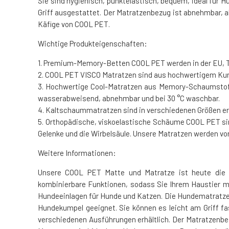
Sie sind hygienisch, punktelastisch, bequem, ideal für 
Griff ausgestattet. Der Matratzenbezug ist abnehmbar,
Käfige von COOL PET.
Wichtige Produkteigenschaften:
1. Premium-Memory-Betten COOL PET werden in der EU, T
2. COOL PET VISCO Matratzen sind aus hochwertigem Kuns
3. Hochwertige Cool-Matratzen aus Memory-Schaumstoff
wasserabweisend, abnehmbar und bei 30 °C waschbar.
4. Kaltschaummatratzen sind in verschiedenen Größen erh
5. Orthopädische, viskoelastische Schäume COOL PET sind
Gelenke und die Wirbelsäule. Unsere Matratzen werden vo
Weitere Informationen:
Unsere COOL PET Matte und Matratze ist heute die 
kombinierbare Funktionen, sodass Sie Ihrem Haustier 
Hundeeinlagen für Hunde und Katzen. Die Hundematratze i
Hundekumpel geeignet. Sie können es leicht am Griff 
verschiedenen Ausführungen erhältlich. Der Matratzenb