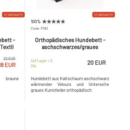
12 VARIANTE
12 VARIANTE
100%
Code: P193
bett -
Orthopädisches Hundebett -
Textil
aschschwarzes/graues
Kunstleder
22 EUR
Auf Lager > 5
20 EUR
18 EUR
Stk.
t braune
Hundebett aus Kaltschaum aschschwarz
wärmender Velours und Unterseite
graues Kunstleder orthopädisch