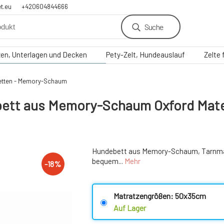
t.eu
+420604844666
Suche
zen, Unterlagen und Decken
Pety-Zelt, Hundeauslauf
Zelte
etten - Memory-Schaum
bett aus Memory-Schaum Oxford Mate
Hundebett aus Memory-Schaum, Tarnmat
bequem...
Mehr
-
18
%
Matratzengrößen: 50x35cm
Auf Lager