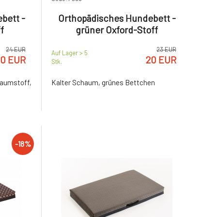
bett -
Orthopädisches Hundebett -
f
grüner Oxford-Stoff
24 EUR
23 EUR
Auf Lager > 5
20 EUR
20 EUR
Stk.
umstoff,
Kalter Schaum, grünes Bettchen
-18%