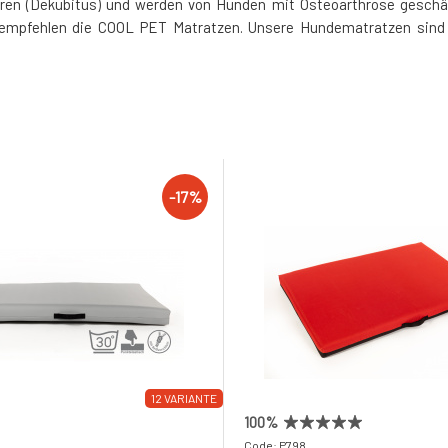
ren (Dekubitus) und werden von Hunden mit Osteoarthrose geschätz
e empfehlen die COOL PET Matratzen. Unsere Hundematratzen sind i
-17%
12 VARIANTE
100%
Code: P798