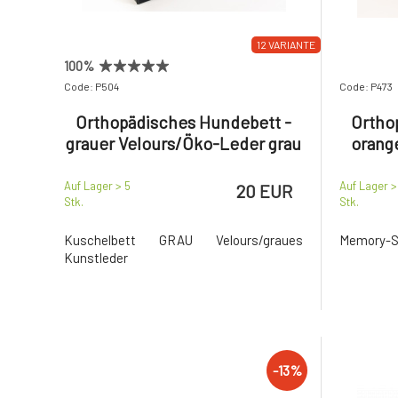
12 VARIANTE
100%
Code: P504
Code: P473
Orthopädisches Hundebett -
Ortho
grauer Velours/Öko-Leder grau
orang
Auf Lager > 5
Auf Lager >
20 EUR
Stk.
Stk.
Kuschelbett GRAU Velours/graues
Memory-S
Kunstleder
-13%