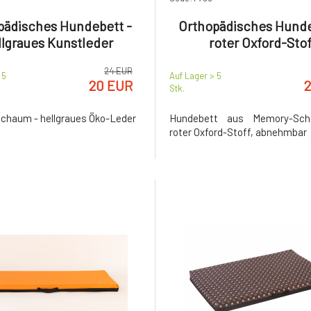
pädisches Hundebett -
Orthopädisches Hunde
llgraues Kunstleder
roter Oxford-Stof
24 EUR
 5
Auf Lager > 5
20 EUR
Stk.
haum - hellgraues Öko-Leder
Hundebett aus Memory-Scha
roter Oxford-Stoff, abnehmbar