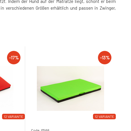
t. Indem der Hund auf der Matratze liegt, schont er beim
n verschiedenen Größen erhältlich und passen in Zwinger,
-17%
-13%
12 VARIANTE
12 VARIANTE
Code: P566