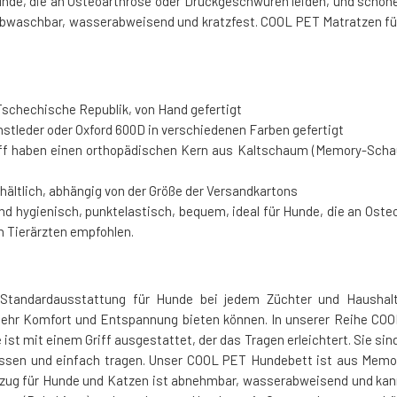
Hunde, die an Osteoarthrose oder Druckgeschwüren leiden, und schone
 abwaschbar, wasserabweisend und kratzfest. COOL PET Matratzen fü
schechische Republik, von Hand gefertigt
tleder oder Oxford 600D in verschiedenen Farben gefertigt
 haben einen orthopädischen Kern aus Kaltschaum (Memory-Schaum)
ältlich, abhängig von der Größe der Versandkartons
 hygienisch, punktelastisch, bequem, ideal für Hunde, die an Osteo
n Tierärzten empfohlen.
Standardausstattung für Hunde bei jedem Züchter und Haushal
mehr Komfort und Entspannung bieten können. In unserer Reihe COO
st mit einem Griff ausgestattet, der das Tragen erleichtert. Sie si
fassen und einfach tragen. Unser COOL PET Hundebett ist aus Me
ezug für Hunde und Katzen ist abnehmbar, wasserabweisend und kan