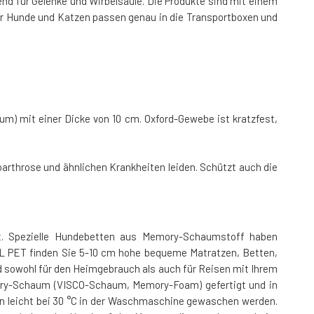
nd für Gelenke und Wirbelsäule. Die Produkte sind mit einem
r Hunde und Katzen passen genau in die Transportboxen und
 mit einer Dicke von 10 cm. Oxford-Gewebe ist kratzfest,
arthrose und ähnlichen Krankheiten leiden. Schützt auch die
t. Spezielle Hundebetten aus Memory-Schaumstoff haben
L PET finden Sie 5-10 cm hohe bequeme Matratzen, Betten,
nd sowohl für den Heimgebrauch als auch für Reisen mit Ihrem
mory-Schaum (VISCO-Schaum, Memory-Foam) gefertigt und in
n leicht bei 30 °C in der Waschmaschine gewaschen werden.