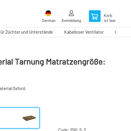
Korb
German
Anmeldung
ist leer
 für Züchter und Unterstände
Kabelloser Ventilator
Laufbän
rial Tarnung Matratzengröße:
erial Oxford,
Code:
P90_5:3_