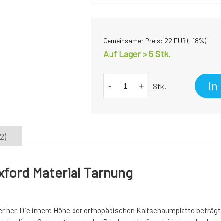
Gemeinsamer Preis:
22
EUR
(-
18
%)
Auf Lager > 5 Stk.
In
-
+
Stk.
2)
ford Material Tarnung
 her. Die innere Höhe der orthopädischen Kaltschaumplatte beträgt