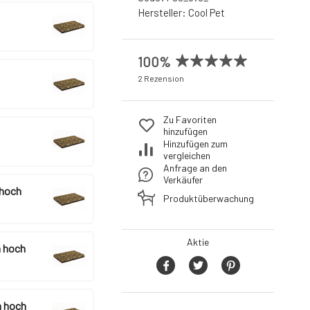
Hersteller:
Cool Pet
100%
2 Rezension
Zu Favoriten
hinzufügen
Hinzufügen zum
vergleichen
Anfrage an den
Verkäufer
 hoch
Produktüberwachung
Aktie
 hoch
 hoch