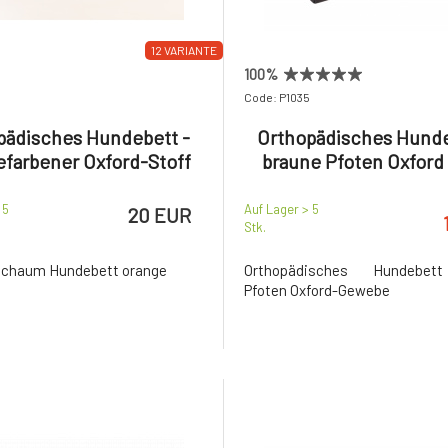
12 VARIANTE
100%
Code: P1035
pädisches Hundebett -
Orthopädisches Hunde
efarbener Oxford-Stoff
braune Pfoten Oxford 
 5
Auf Lager > 5
20 EUR
Stk.
chaum Hundebett orange
Orthopädisches Hundebet
Pfoten Oxford-Gewebe