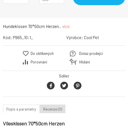
Hundekissen 70*50cm Herzen...
více
Kód:
P965_10:1_
Výrobce:
Cool Pet
Do oblíbených
Dotaz prodejci
Porovnání
Hlídání
Sdílet
Popis a parametry
Recenze (0)
Vlieskissen 70*50cm Herzen