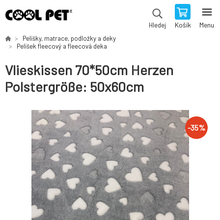
Košík
Menu
Hledej
Pelíšky, matrace, podložky a deky
Pelíšek fleecový a fleecová deka
Vlieskissen 70*50cm Herzen
Polstergröße: 50x60cm
-
35
%