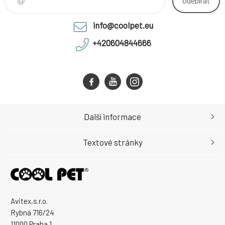
odebírat
info@coolpet.eu
+420604844666
Další informace
Textové stránky
Avitex,s.r.o.
Rybná 716/24
11000 Praha 1